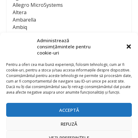
Allegro MicroSystems
Altera
Ambarella
Ambiq
AMD / Xilinx
Administrează
Amphenol
consimțămintele pentru
Analog Devices
cookie-uri
Anritsu Corporation
Ansys
Pentru a oferi cea mai bună experiență, folosim tehnologii, cum ar fi
cookie-uri, pentru a stoca și/sau accesa informațiile despre dispozitive.
APS
Consimțământul pentru aceste tehnologii ne permite să procesăm date,
Arduino
cum ar fi comportamentul de navigare sau ID-uri unice pe acest site.
Arm
Dacă nu îți dai consimțământul sau îți retragi consimțământul dat poate
avea afecte negative asupra unor anumite funcționalități și funcții.
Asentics
ASM
Astrocast
ACCEPTĂ
ATEN International
Contact
Publicitate
Atmel
REFUZĂ
Abonament la revista “Electronica Azi”
Newsletter
Atop
Politica de prelucrare a datelor (GDPR) si Cookie-uri
VEZI PREFERINȚELE
ATTEND Technology