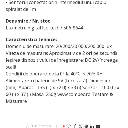
•
Senzorul conectat prin intermediul unui cablu
spiralat de 1m
Denumire
/
Nr. stoc
Luxmetru digital Iso-tech / 506-9644
Caracteristici tehnice:
Domeniu de măsurare: 20/200/20 000/200 000 lux
Viteza de măsurare: Aproximativ de 2 ori pe secundă
Ieşirea dispozitivului de înregistrare: DC 2V/întreaga
scală
Condiţii de operare: de la 0° la 40°C, < 70% RH
Alimentare: o baterie de 9V (furnizată) Dimensiuni
(mm): Aparat - 135 (L) x 72 (l) x 33 (î) Senzor - 100 (L) x
60 (l) x 37 (î) Masă: 250g www.compec.ro Testare &
Mãsurare
0 comments
0