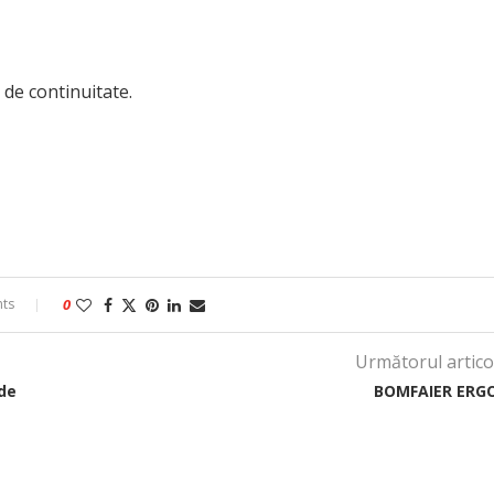
de continuitate.
ts
0
Următorul artico
de
BOMFAIER ERG