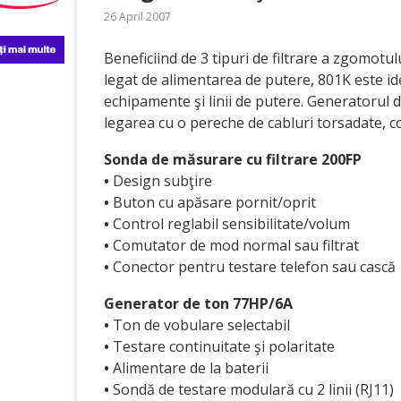
26 April 2007
Beneficiind de 3 tipuri de filtrare a zgomotu
legat de alimentarea de putere, 801K este ide
echipamente şi linii de putere. Generatorul de
legarea cu o pereche de cabluri torsadate, co
Sonda de măsurare cu filtrare 200FP
•
Design subţire
•
Buton cu apăsare pornit/oprit
•
Control reglabil sensibilitate/volum
•
Comutator de mod normal sau filtrat
•
Conector pentru testare telefon sau cască
Generator de ton 77HP/6A
•
Ton de vobulare selectabil
•
Testare continuitate şi polaritate
•
Alimentare de la baterii
•
Sondă de testare modulară cu 2 linii (RJ11)