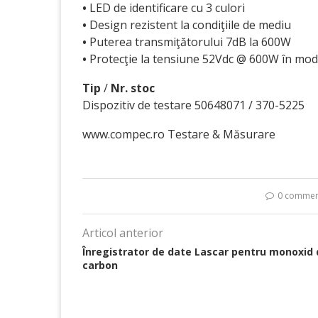
•
LED de identificare cu 3 culori
•
Design rezistent la condiţiile de mediu
•
Puterea transmiţătorului 7dB la 600W
•
Protecţie la tensiune 52Vdc @ 600W în mod 
Tip
/
Nr. stoc
Dispozitiv de testare 50648071 / 370-5225
www.compec.ro Testare & Măsurare
0 commen
Articol anterior
Înregistrator de date Lascar pentru monoxid 
carbon