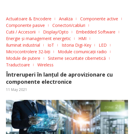
Actuatoare & Encodere
Analiza
Componente active
Componente pasive
Conectori/cabluri
Cutii / Accesorii
Display/Opto
Embedded Software
Energie și management energetic
HMI
Iluminat industrial
IoT
Istoria Digi-Key
LED
Microcontrolere 32-biți
Module comunicații radio
Module de putere
Sisteme securitate cibernetică
Traductoare
Wireless
Întreruperi în lanțul de aprovizionare cu
componente electronice
11 May 2021