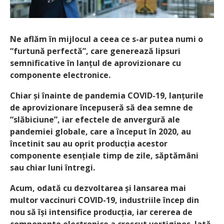
Ne aflăm în mijlocul a ceea ce s-ar putea numi o
“furtună perfectă”, care generează lipsuri
semnificative în lanțul de aprovizionare cu
componente electronice.
Chiar și înainte de pandemia COVID-19, lanțurile
de aprovizionare începuseră să dea semne de
“slăbiciune”, iar efectele de anvergură ale
pandemiei globale, care a început în 2020, au
încetinit sau au oprit producția acestor
componente esențiale timp de zile, săptămâni
sau chiar luni întregi.
Acum, odată cu dezvoltarea și lansarea mai
multor vaccinuri COVID-19, industriile încep din
nou să își intensifice producția, iar cererea de
componente electronice a crescut vertiginos. Iată