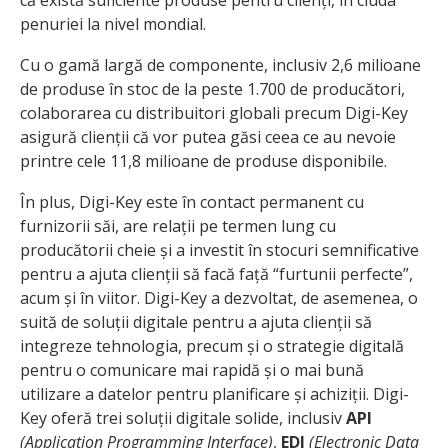
că există suficiente produse pentru clienți, în ciuda
penuriei la nivel mondial.
Cu o gamă largă de componente, inclusiv 2,6 milioane
de produse în stoc de la peste 1.700 de producători,
colaborarea cu distribuitori globali precum Digi-Key
asigură clienții că vor putea găsi ceea ce au nevoie
printre cele 11,8 milioane de produse disponibile.
În plus, Digi-Key este în contact permanent cu
furnizorii săi, are relații pe termen lung cu
producătorii cheie și a investit în stocuri semnificative
pentru a ajuta clienții să facă față “furtunii perfecte”,
acum și în viitor. Digi-Key a dezvoltat, de asemenea, o
suită de soluții digitale pentru a ajuta clienții să
integreze tehnologia, precum și o strategie digitală
pentru o comunicare mai rapidă și o mai bună
utilizare a datelor pentru planificare și achiziții. Digi-
Key oferă trei soluții digitale solide, inclusiv
API
(Application Programming Interface)
,
EDI
(Electronic Data