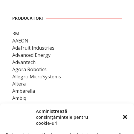
PRODUCATORI
3M
AAEON
Adafruit Industries
Advanced Energy
Advantech
Agora Robotics
Allegro MicroSystems
Altera
Ambarella
Ambiq
AMD / Xilinx
Administrează
Amphenol
consimțămintele pentru
Analog Devices
cookie-uri
Anritsu Corporation
Ansys