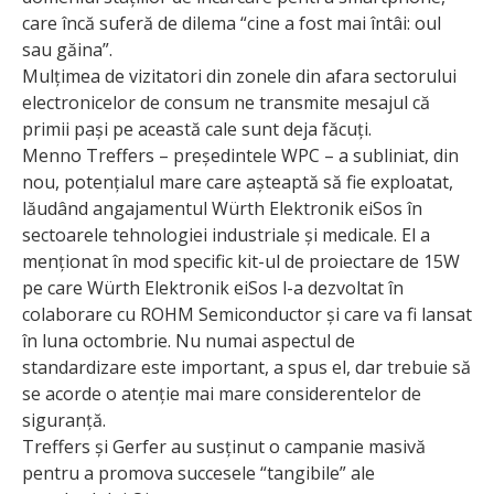
care încă suferă de dilema “cine a fost mai întâi: oul
sau găina”.
Mulțimea de vizi­tatori din zonele din afara sectorului
electronicelor de consum ne transmite mesajul că
primii pași pe această cale sunt deja făcuți.
Menno Treffers – președintele WPC – a subliniat, din
nou, potențialul mare care așteaptă să fie exploatat,
lăudând angajamentul Würth Elektronik eiSos în
sectoarele tehnologiei industriale și medicale. El a
menționat în mod specific kit-ul de proiectare de 15W
pe care Würth Elektronik eiSos l-a dezvoltat în
colaborare cu ROHM Semiconductor și care va fi lansat
în luna octom­brie. Nu numai aspectul de
standardizare este important, a spus el, dar trebuie să
se acorde o atenție mai mare considerentelor de
siguranță.
Treffers și Gerfer au susținut o campanie masivă
pentru a promova succesele “tangibile” ale