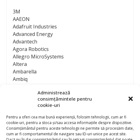
3M
AAEON
Adafruit Industries
Advanced Energy
Advantech
Agora Robotics
Allegro MicroSystems
Altera
Ambarella
Ambiq
AMD / Xilinx
Administrează
Amphenol
consimțămintele pentru
Analog Devices
cookie-uri
Anritsu Corporation
Ansys
Pentru a oferi cea mai bună experiență, folosim tehnologii, cum ar fi
cookie-uri, pentru a stoca și/sau accesa informațiile despre dispozitive.
APS
Consimțământul pentru aceste tehnologii ne permite să procesăm date,
Arduino
cum ar fi comportamentul de navigare sau ID-uri unice pe acest site.
Arm
Dacă nu îți dai consimțământul sau îți retragi consimțământul dat poate