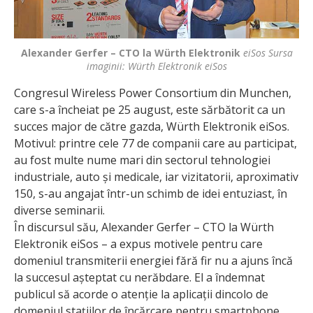
Alexander Gerfer – CTO la Würth Elektronik
eiSos Sursa
imaginii: Würth Elektronik eiSos
Congresul Wireless Power Consortium din Munchen,
care s-a încheiat pe 25 august, este sărbătorit ca un
succes major de către gazda, Würth Elektronik eiSos.
Motivul: printre cele 77 de companii care au participat,
au fost multe nume mari din sectorul tehnologiei
industriale, auto și medicale, iar vizitatorii, aproximativ
150, s-au angajat într-un schimb de idei entuziast, în
diverse seminarii.
În discursul său, Alexander Gerfer – CTO la Würth
Elektronik eiSos – a expus motivele pentru care
domeniul transmiterii energiei fără fir nu a ajuns încă
la succesul așteptat cu nerăbdare. El a îndemnat
publicul să acorde o atenție la aplicații dincolo de
domeniul stațiilor de încărcare pentru smartphone,