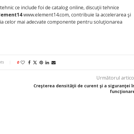
nic ce include foi de catalog online, discuţii tehnice
lement14
www.element14.com, contribuie la accelerarea şi
lecţia celor mai adecvate componente pentru soluţionarea
ts
0
Următorul artico
Creşterea densităţii de curent şi a siguranţei î
funcţionar