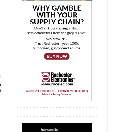
l
n
e