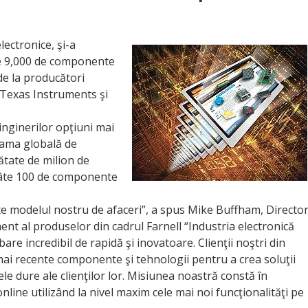
lectronice, şi-a
e 9,000 de componente
de la producători
 Texas Instruments şi
nginerilor opţiuni mai
gama globală de
tate de milion de
 câte 100 de componente
te modelul nostru de afaceri”, a spus Mike Buffham, Directo
t al produselor din cadrul Farnell “Industria electronică
are incredibil de rapidă şi inovatoare. Clienţii noştri din
ai recente componente şi tehnologii pentru a crea soluţii
le dure ale clienţilor lor. Misiunea noastră constă în
line utilizând la nivel maxim cele mai noi funcţionalităţi pe