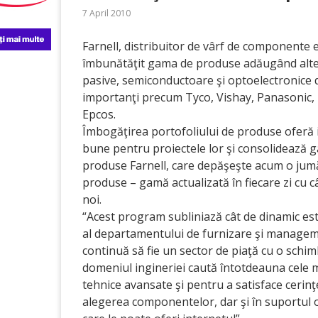
7 April 2010
Farnell, distribuitor de vârf de componente e
îmbunătăţit gama de produse adăugând alt
pasive, semiconductoare şi optoelectronice 
importanţi precum Tyco, Vishay, Panasonic,
Epcos.
Îmbogăţirea portofoliului de produse oferă i
bune pentru proiectele lor şi consolidează 
produse Farnell, care depăşeşte acum o jumă
produse – gamă actualizată în fiecare zi cu
noi.
“Acest program subliniază cât de dinamic es
al departamentului de furnizare şi managemen
continuă să fie un sector de piaţă cu o schimb
domeniul ingineriei caută întotdeauna cele m
tehnice avansate şi pentru a satisface cerinţe
alegerea componentelor, dar şi în suportul on