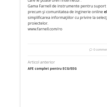
care le poate oferi internetul”.
Gama Farnell de instrumente pentru suport teh
precum şi comunitatea de inginerie online
e
simplificarea informaţiilor cu privire la se
proiectelor.
www.farnell.com/ro
0 commen
Articol anterior
AFE complet pentru ECG/EEG