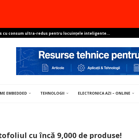
s cu consum ultra-redus pentru locuințele inteligente...
e sisteme ambientale perfect integrate?
resant? Arată-ne proiectul și poți...
pentru soluții de centre de date
ovocările dezvoltării Linux în...
EME EMBEDDED
TEHNOLOGII
ELECTRONICA AZI – ONLINE
UNELTE / MATERIALE PENTRU ELECTRONICĂ
tofoliul cu încă 9,000 de produse!