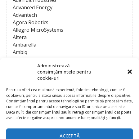
Adafruit Industries
Advanced Energy
Advantech
Agora Robotics
Allegro MicroSystems
Altera
Ambarella
Ambiq
AMD / Xilinx
Administrează
Amphenol
consimțămintele pentru
Analog Devices
cookie-uri
Anritsu Corporation
Ansys
Pentru a oferi cea mai bună experiență, folosim tehnologii, cum ar fi
cookie-uri, pentru a stoca și/sau accesa informațiile despre dispozitive.
APS
Consimțământul pentru aceste tehnologii ne permite să procesăm date,
Arduino
cum ar fi comportamentul de navigare sau ID-uri unice pe acest site.
Arm
Dacă nu îți dai consimțământul sau îți retragi consimțământul dat poate
avea afecte negative asupra unor anumite funcționalități și funcții.
Asentics
ASM
Astrocast
ACCEPTĂ