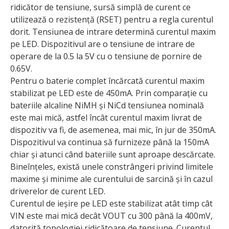
ridicător de tensiune, sursă simplă de curent ce
utilizează o rezistență (RSET) pentru a regla curentul
dorit. Tensiunea de intrare determină curentul maxim
pe LED. Dispozitivul are o tensiune de intrare de
operare de la 0.5 la 5V cu o tensiune de pornire de
0.65V.
Pentru o baterie complet încărcată curentul maxim
stabilizat pe LED este de 450mA. Prin comparație cu
bateriile alcaline NiMH și NiCd tensiunea nominală
este mai mică, astfel încât curentul maxim livrat de
dispozitiv va fi, de asemenea, mai mic, în jur de 350mA.
Dispozitivul va continua să furnizeze până la 150mA
chiar și atunci când bateriile sunt aproape descărcate.
Bineînțeles, există unele constrângeri privind limitele
maxime și minime ale curentului de sarcină și în cazul
driverelor de curent LED.
Curentul de ieșire pe LED este stabilizat atât timp cât
VIN este mai mică decât VOUT cu 300 până la 400mV,
datorită topologiei ridicătoare de tensiune. Curentul