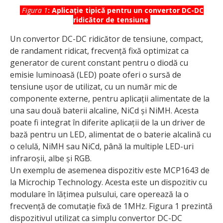
Figura 1
: Aplicație tipică pentru un convertor DC-DC
ridicător de tensiune
Un convertor DC-DC ridicător de tensiune, compact,
de randament ridicat, frecvență fixă optimizat ca
generator de curent constant pentru o diodă cu
emisie luminoasă (LED) poate oferi o sursă de
tensiune ușor de utilizat, cu un număr mic de
componente externe, pentru aplicații alimentate de la
una sau două baterii alcaline, NiCd și NiMH. Acesta
poate fi integrat în diferite aplicații de la un driver de
bază pentru un LED, alimentat de o baterie alcalină cu
o celulă, NiMH sau NiCd, până la multiple LED-uri
infraroșii, albe și RGB.
Un exemplu de asemenea dispozitiv este MCP1643 de
la Microchip Technology. Acesta este un dispo­zitiv cu
modulare în lățimea pulsului, care operează la o
frecvență de comutație fixă de 1MHz. Figura 1 prezintă
dispozitivul utilizat ca simplu convertor DC-DC