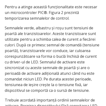
Pentru a atinge această funcționalitate este necesar
un microcontroler PIC®. Figura 2 prezintă
temporizarea semnalelor de control.
Semnalele verde, albastru și roșu sunt tensiuni de
poartă ale tranzistoarelor. Aceste tranzistoare sunt
utilizate pentru a schimba calea de curent a fiecărei
culori. După ce primesc semnal de comandă (tensiune
poartă), tranzistoarele vor conduce, iar culoarea
corespunzătoare va forma o buclă închisă de curent
cu driver-ul de LED. Semnalul de activare este
sincronizat cu aceste semnale de poartă și are o
perioadă de activare adițională atunci când nu este
comandat niciun LED. Pe durata acestei perioade,
tensiunea de ieșire crește la o tensiune fixă, iar
dispozitivul se comportă ca o sursă de tensiune.
Trebuie acordată importanță ordinii semnalelor de
activare. Pornirea dispozitivului fără conectarea LED-