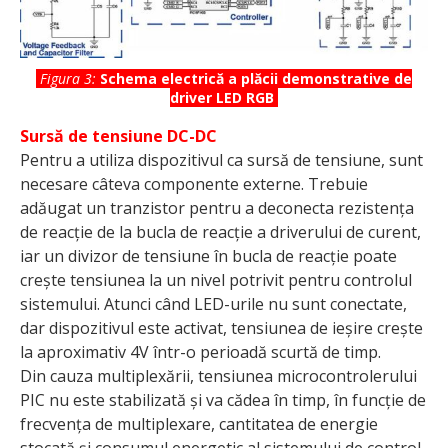
Figura 3:
Schema electrică a plăcii demonstrative de
driver LED RGB
Sursă de tensiune DC-DC
Pentru a utiliza dispozitivul ca sursă de tensiune, sunt
necesare câteva componente externe. Trebuie
adăugat un tranzistor pentru a deconecta rezistența
de reacție de la bucla de reacție a driverului de curent,
iar un divizor de tensiune în bucla de reacție poate
crește tensiunea la un nivel potrivit pentru controlul
sistemului. Atunci când LED-urile nu sunt conectate,
dar dispozitivul este activat, tensiunea de ieșire crește
la aproximativ 4V într-o perioadă scurtă de timp.
Din cauza multiplexării, tensiunea microcontrolerului
PIC nu este stabilizată și va cădea în timp, în funcție de
frecvența de multiplexare, cantitatea de energie
stocată și consumul energetic al sistemului de control.