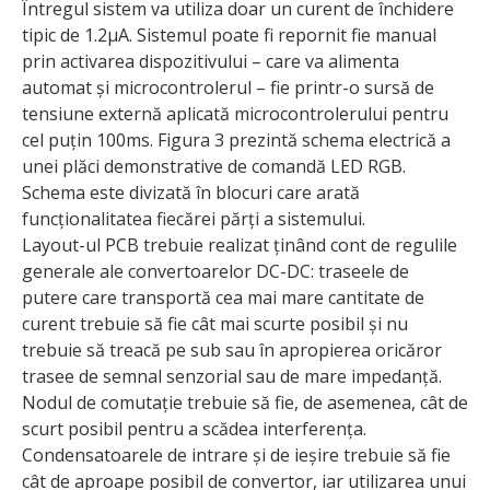
Întregul sistem va utiliza doar un curent de închidere
tipic de 1.2μA. Sistemul poate fi repornit fie manual
prin activarea dispozitivului – care va alimenta
automat și microcontrolerul – fie printr-o sursă de
tensiune externă aplicată microcontrolerului pentru
cel puțin 100ms. Figura 3 prezintă schema electrică a
unei plăci demonstrative de comandă LED RGB.
Schema este divizată în blocuri care arată
funcționalitatea fiecărei părți a sistemului.
Layout-ul PCB trebuie realizat ținând cont de regu­lile
generale ale convertoarelor DC-DC: traseele de
putere care transportă cea mai mare cantitate de
curent trebuie să fie cât mai scurte posibil și nu
trebuie să treacă pe sub sau în apropierea oricăror
trasee de semnal senzorial sau de mare impe­danță.
Nodul de comutație trebuie să fie, de asemenea, cât de
scurt posibil pentru a scădea interferența.
Condensatoarele de intrare și de ieșire trebuie să fie
cât de aproape posibil de convertor, iar utilizarea unui