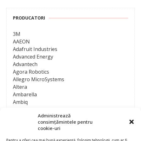
PRODUCATORI
3M
AAEON
Adafruit Industries
Advanced Energy
Advantech
Agora Robotics
Allegro MicroSystems
Altera
Ambarella
Ambiq
AMD / Xilinx
Administrează
Amphenol
consimțămintele pentru
Analog Devices
cookie-uri
Anritsu Corporation
Ansys
Pentru a oferi cea mai bună experiență, folosim tehnologii, cum ar fi