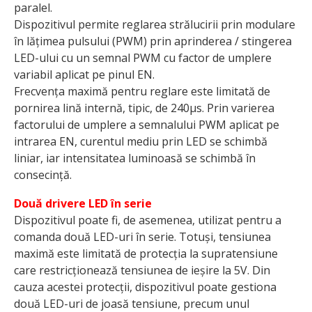
paralel.
Dispozitivul permite re­glarea strălucirii prin modulare
în lățimea pulsului (PWM) prin aprinderea / stingerea
LED-ului cu un semnal PWM cu factor de umplere
variabil aplicat pe pinul EN.
Frecvența maximă pentru reglare este limitată de
pornirea lină internă, tipic, de 240μs. Prin varierea
factorului de umplere a semnalului PWM aplicat pe
intrarea EN, curentul mediu prin LED se schimbă
liniar, iar intensitatea luminoasă se schimbă în
consecință.
Două drivere LED în serie
Dispozitivul poate fi, de asemenea, utilizat pentru a
comanda două LED-uri în serie. Totuși, tensiunea
maximă este limitată de protecția la supratensiune
care restricționează tensiunea de ieșire la 5V. Din
cauza acestei protecții, dispozitivul poate gestiona
două LED-uri de joasă tensiune, precum unul