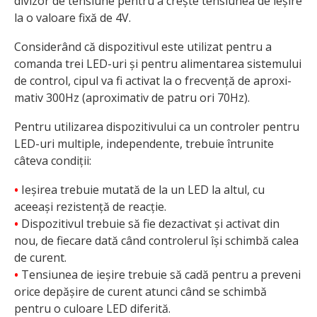
divizor de tensiune pentru a crește tensiunea de ieșire
la o valoare fixă de 4V.
Considerând că dispozitivul este utilizat pentru a
comanda trei LED-uri și pentru alimentarea sistemului
de control, cipul va fi activat la o frecvență de aproxi­
mativ 300Hz (aproximativ de patru ori 70Hz).
Pentru utilizarea dispozitivului ca un controler pentru
LED-uri multiple, independente, trebuie întrunite
câteva condiții:
•
Ieșirea trebuie mutată de la un LED la altul, cu
aceeași rezistență de reacție.
•
Dispozitivul trebuie să fie dezactivat și activat din
nou, de fiecare dată când controlerul își schimbă calea
de curent.
•
Tensiunea de ieșire trebuie să cadă pentru a preveni
orice depășire de curent atunci când se schimbă
pentru o culoare LED diferită.