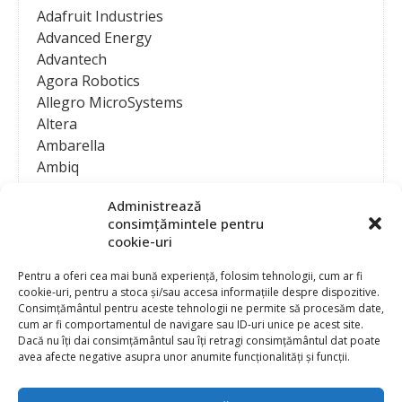
Adafruit Industries
Advanced Energy
Advantech
Agora Robotics
Allegro MicroSystems
Altera
Ambarella
Ambiq
AMD / Xilinx
Administrează
Amphenol
consimțămintele pentru
Analog Devices
cookie-uri
Anritsu Corporation
Ansys
Pentru a oferi cea mai bună experiență, folosim tehnologii, cum ar fi
cookie-uri, pentru a stoca și/sau accesa informațiile despre dispozitive.
APS
Consimțământul pentru aceste tehnologii ne permite să procesăm date,
Arduino
cum ar fi comportamentul de navigare sau ID-uri unice pe acest site.
Arm
Dacă nu îți dai consimțământul sau îți retragi consimțământul dat poate
avea afecte negative asupra unor anumite funcționalități și funcții.
Asentics
ASM