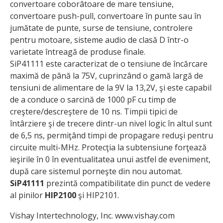
convertoare coborâtoare de mare tensiune,
convertoare push-pull, convertoare în punte sau în
jumătate de punte, surse de tensiune, controlere
pentru motoare, sisteme audio de clasă D într-o
varietate întreagă de produse finale.
SiP41111 este caracterizat de o tensiune de încărcare
maximă de până la 75V, cuprinzând o gamă largă de
tensiuni de alimentare de la 9V la 13,2V, şi este capabil
de a conduce o sarcină de 1000 pF cu timp de
creştere/descreştere de 10 ns. Timpii tipici de
întârziere şi de trecere dintr-un nivel logic în altul sunt
de 6,5 ns, permiţând timpi de propagare reduşi pentru
circuite multi-MHz. Protecţia la subtensiune forţează
ieşirile în 0 în eventualitatea unui astfel de eveniment,
după care sistemul porneşte din nou automat.
SiP41111
prezintă compatibilitate din punct de vedere
al pinilor
HIP2100
şi HIP2101.
Vishay Intertechnology, Inc. www.vishay.com