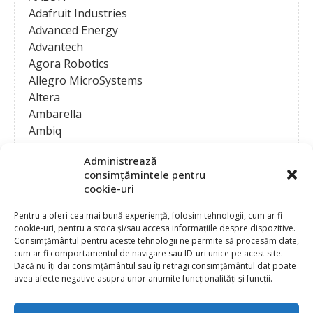
Adafruit Industries
Advanced Energy
Advantech
Agora Robotics
Allegro MicroSystems
Altera
Ambarella
Ambiq
AMD / Xilinx
Administrează
Amphenol
consimțămintele pentru
Analog Devices
cookie-uri
Anritsu Corporation
Ansys
Pentru a oferi cea mai bună experiență, folosim tehnologii, cum ar fi
cookie-uri, pentru a stoca și/sau accesa informațiile despre dispozitive.
APS
Consimțământul pentru aceste tehnologii ne permite să procesăm date,
Arduino
cum ar fi comportamentul de navigare sau ID-uri unice pe acest site.
Arm
Dacă nu îți dai consimțământul sau îți retragi consimțământul dat poate
avea afecte negative asupra unor anumite funcționalități și funcții.
Asentics
ASM