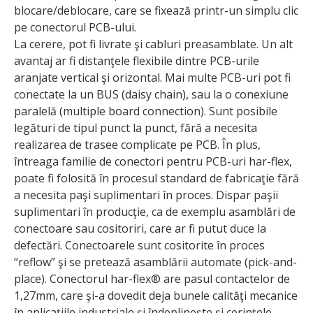
blocare/deblocare, care se fixează printr-un simplu clic
pe conectorul PCB-ului.
La cerere, pot fi livrate şi cabluri preasamblate. Un alt
avantaj ar fi distanţele flexibile dintre PCB-urile
aranjate vertical şi orizontal. Mai multe PCB-uri pot fi
conectate la un BUS (daisy chain), sau la o conexiune
paralelă (multiple board connection). Sunt posibile
legături de tipul punct la punct, fără a necesita
realizarea de trasee complicate pe PCB. În plus,
întreaga familie de conectori pentru PCB-uri har-flex,
poate fi folosită în procesul standard de fabricaţie fără
a necesita paşi suplimentari în proces. Dispar paşii
suplimentari în producţie, ca de exemplu asamblări de
conectoare sau cositoriri, care ar fi putut duce la
defectări. Conectoarele sunt cositorite în proces
“reflow” şi se pretează asamblării automate (pick-and-
place). Conectorul har-flex® are pasul contactelor de
1,27mm, care şi-a dovedit deja bunele calităţi mecanice
în aplicaţiile industriale şi îndeplineşte şi cerinţele