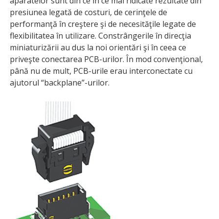
aparatelor sunt din ce în ce mai ridicate rezultate din
presiunea legată de costuri, de cerinţele de
performanţă în creştere şi de necesităţile legate de
flexibilitatea în utilizare. Constrângerile în direcţia
miniaturizării au dus la noi orientări şi în ceea ce
priveşte conectarea PCB-urilor. În mod convenţional,
până nu de mult, PCB-urile erau interconectate cu
ajutorul “backplane”-urilor.