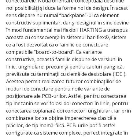
conectoarele. Noua orientare conceptuală deschide
noi posibilităţi şi duce la forme noi de design. În acest
sens dispare nu numai “backplane”-ul ca element
constructiv suplimentar, dar şi designul în sine devine
în mod fundamental mai flexibil. HARTING a transpus
aceasta cu consecvenţă în sistemul har-flex®, sistem
ce a fost dezvoltat ca o familie de conectoare
compatibile “board-to-board”. Ca variante
constructive, această familie dispune de versiuni în
linie, unghiulare, precum şi pentru cabluri panglică,
prevăzute cu terminaţii cu clemă de desizolare (IDC ).
Acestea permit realizarea tuturor combinaţiilor de
moduri de conectare pentru noile variante de
poziţionare ale PCB-urilor. Astfel, pentru conectarea
tip mezanin se vor folosi doi conectori în linie, pentru
conectarea coplanară doi conectori unghiulari, iar prin
combinarea lor se obţine împerecherea clasică a
plăcilor, de tip mamă-fiică. PCB-urile pot fi astfel
configurate ca sisteme complexe, perfect integrate în