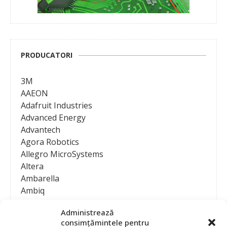
PRODUCATORI
3M
AAEON
Adafruit Industries
Advanced Energy
Advantech
Agora Robotics
Allegro MicroSystems
Altera
Ambarella
Ambiq
AMD / Xilinx
Administrează
Amphenol
consimțămintele pentru
Analog Devices