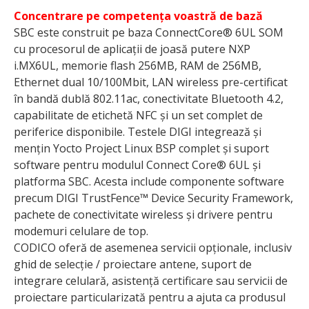
Concentrare pe competența voastră de bază
SBC este construit pe baza ConnectCore® 6UL SOM
cu procesorul de aplicații de joasă putere NXP
i.MX6UL, memorie flash 256MB, RAM de 256MB,
Ethernet dual 10/100Mbit, LAN wireless pre-certificat
în bandă dublă 802.11ac, conectivitate Bluetooth 4.2,
capabilitate de etichetă NFC și un set complet de
periferice disponibile. Testele DIGI integrează și
mențin Yocto Project Linux BSP complet și suport
software pentru modulul Connect Core® 6UL și
platforma SBC. Acesta include componente software
precum DIGI TrustFence™ Device Security Framework,
pachete de conectivitate wireless și drivere pentru
modemuri celulare de top.
CODICO oferă de asemenea servicii opționale, inclusiv
ghid de selecție / proiectare antene, suport de
integrare celulară, asistență certificare sau servicii de
proiectare particularizată pentru a ajuta ca produsul