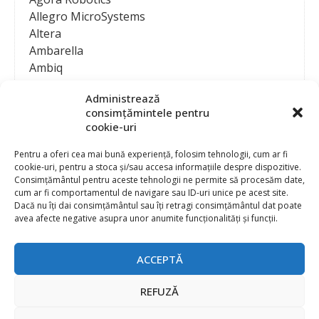
Allegro MicroSystems
Altera
Ambarella
Ambiq
AMD / Xilinx
Administrează
Amphenol
consimțămintele pentru
Analog Devices
cookie-uri
Anritsu Corporation
Ansys
Pentru a oferi cea mai bună experiență, folosim tehnologii, cum ar fi
cookie-uri, pentru a stoca și/sau accesa informațiile despre dispozitive.
APS
Consimțământul pentru aceste tehnologii ne permite să procesăm date,
Arduino
cum ar fi comportamentul de navigare sau ID-uri unice pe acest site.
Arm
Dacă nu îți dai consimțământul sau îți retragi consimțământul dat poate
avea afecte negative asupra unor anumite funcționalități și funcții.
Asentics
ASM
Astrocast
ACCEPTĂ
ATEN International
Contact
Publicitate
Atmel
REFUZĂ
Abonament la revista “Electronica Azi”
Newsletter
Atop
Politica de prelucrare a datelor (GDPR) si Cookie-uri