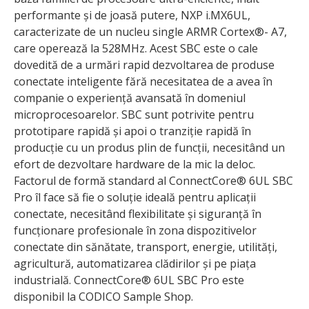
performante și de joasă putere, NXP i.MX6UL,
caracterizate de un nucleu single ARMR Cortex®- A7,
care operează la 528MHz. Acest SBC este o cale
dovedită de a urmări rapid dezvoltarea de produse
conectate inteligente fără necesitatea de a avea în
companie o experiență avansată în domeniul
microprocesoarelor. SBC sunt potrivite pentru
prototipare rapidă și apoi o tranziție rapidă în
producție cu un produs plin de funcții, necesitând un
efort de dezvoltare hardware de la mic la deloc.
Factorul de formă standard al ConnectCore® 6UL SBC
Pro îl face să fie o soluție ideală pentru aplicații
conectate, necesitând flexibilitate și siguranță în
funcționare profesionale în zona dispozitivelor
conectate din sănătate, transport, energie, utilități,
agricultură, automatizarea clădirilor și pe piața
industrială. ConnectCore® 6UL SBC Pro este
disponibil la CODICO Sample Shop.