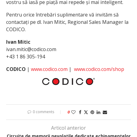
vostru să iasă pe piață mai repede și mai inteligent.
Pentru orice întrebări suplimentare vă invităm să
contactați pe dl. Ivan Mitic, Regional Sales Manager la
CODICO.
Ivan Mitic
ivan.mitic@codico.com
+43 1 86 305-194
CODICO
|
www.codico.com
|
www.codico.com/shop
0 comments
0
Articol anterior
Circuite de memorii nevolatile dedicate echipamentelor