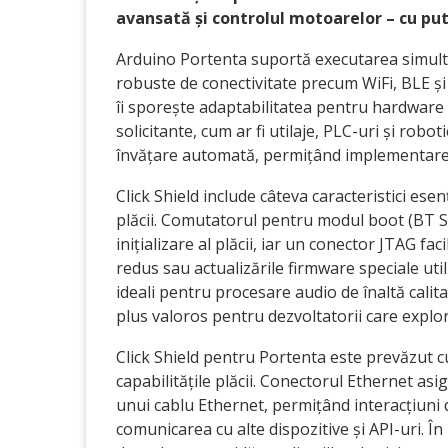
avansată și controlul motoarelor – cu pu
Arduino Portenta suportă executarea simulta
robuste de conectivitate precum WiFi, BLE ș
îi sporește adaptabilitatea pentru hardware s
solicitante, cum ar fi utilaje, PLC-uri și robot
învățare automată, permițând implementarea d
Click Shield include câteva caracteristici esen
plăcii. Comutatorul pentru modul boot (BT SE
inițializare al plăcii, iar un conector JTAG f
redus sau actualizările firmware speciale uti
ideali pentru procesare audio de înaltă calit
plus valoros pentru dezvoltatorii care expl
Click Shield pentru Portenta este prevăzut cu
capabilitățile plăcii. Conectorul Ethernet asi
unui cablu Ethernet, permițând interacțiuni
comunicarea cu alte dispozitive și API-uri. Î