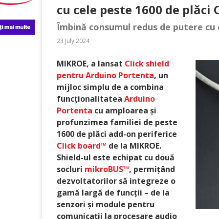
cu cele peste 1600 de plăci 
Îmbină consumul redus de putere cu 
23 July 2024
MIKROE, a lansat
Click shield
pentru Arduino Portenta
, un
mijloc simplu de a combina
funcționalitatea
Arduino
Portenta
cu amploarea și
profunzimea familiei de peste
1600 de plăci add-on periferice
Click board™
de la MIKROE.
Shield-ul este echipat cu două
socluri
mikroBUS™
, permițând
dezvoltatorilor să integreze o
gamă largă de funcții – de la
senzori și module pentru
comunicații la procesare audio