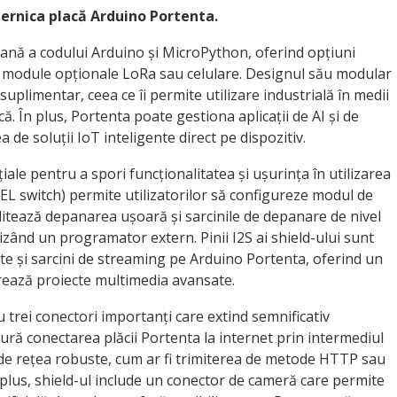
ternica placă Arduino Portenta.
nă a codului Arduino și MicroPython, oferind opțiuni
i module opționale LoRa sau celulare. Designul său modular
uplimentar, ceea ce îi permite utilizare industrială în medii
ică. În plus, Portenta poate gestiona aplicații de AI și de
e soluții IoT inteligente direct pe dispozitiv.
țiale pentru a spori funcționalitatea și ușurința în utilizarea
L switch) permite utilizatorilor să configureze modul de
acilitează depanarea ușoară și sarcinile de depanare de nivel
lizând un programator extern. Pinii I2S ai shield-ului sunt
ate și sarcini de streaming pe Arduino Portenta, oferind un
orează proiecte multimedia avansate.
 trei conectori importanți care extind semnificativ
gură conectarea plăcii Portenta la internet prin intermediul
 de rețea robuste, cum ar fi trimiterea de metode HTTP sau
n plus, shield-ul include un conector de cameră care permite