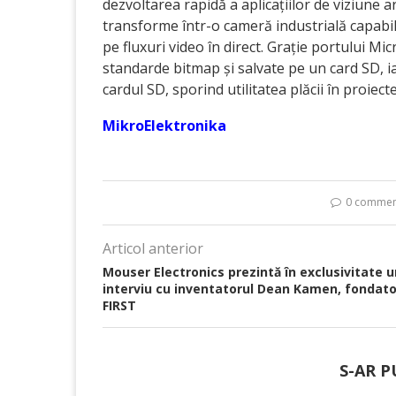
dezvoltarea rapidă a aplicațiilor de viziune ar
transforme într-o cameră industrială capabil
pe fluxuri video în direct. Grație portului Mic
standarde bitmap și salvate pe un card SD, ia
cardul SD, sporind utilitatea plăcii în proiec
MikroElektronika
0 commen
Articol anterior
Mouser Electronics prezintă în exclusivitate u
interviu cu inventatorul Dean Kamen, fondato
FIRST
S-AR P