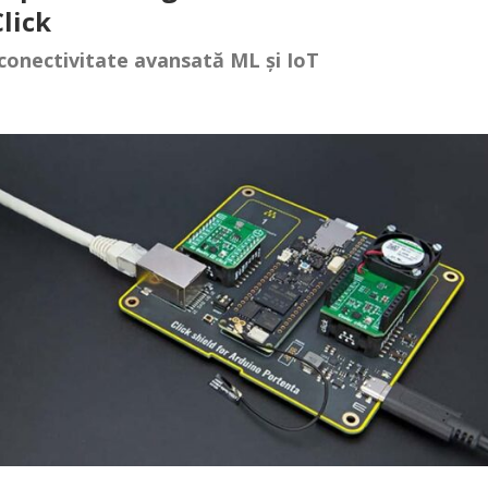
Click
conectivitate avansată ML și IoT