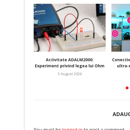
Activitate ADALM2000:
Conectiv
Experiment privind legea lui Ohm
ultra-
5 August 2026
ADAUG
You must be
logged in
to post a comment.