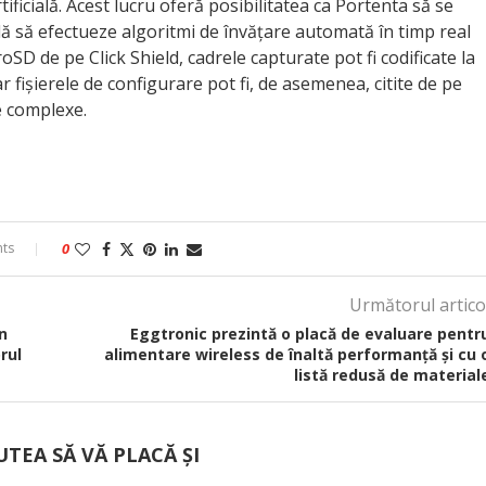
tificială. Acest lucru oferă posibilitatea ca Portenta să se
ă să efectueze algoritmi de învățare automată în timp real
roSD de pe Click Shield, cadrele capturate pot fi codificate la
r fișierele de configurare pot fi, de asemenea, citite de pe
te complexe.
ts
0
Următorul artico
n
Eggtronic prezintă o placă de evaluare pentr
rul
alimentare wireless de înaltă performanță și cu 
listă redusă de material
UTEA SĂ VĂ PLACĂ ȘI