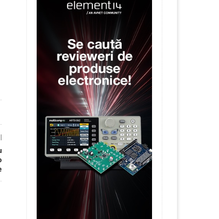
l
u
o
e