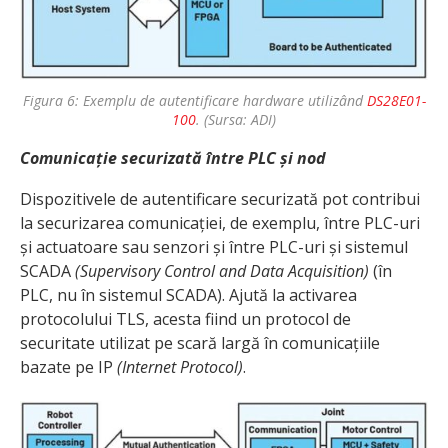
Figura 6: Exemplu de autentificare hardware utilizând
DS28E01-
100
.
(Sursa: ADI)
Comunicație securizată între PLC și nod
Dispozitivele de autentificare securizată pot contribui
la securizarea comunicației, de exemplu, între PLC-uri
și actuatoare sau senzori și între PLC-uri și sistemul
SCADA
(Supervisory Control and Data Acquisition)
(în
PLC, nu în sistemul SCADA). Ajută la activarea
protocolului TLS, acesta fiind un protocol de
securitate utilizat pe scară largă în comunicațiile
bazate pe IP
(Internet Protocol)
.