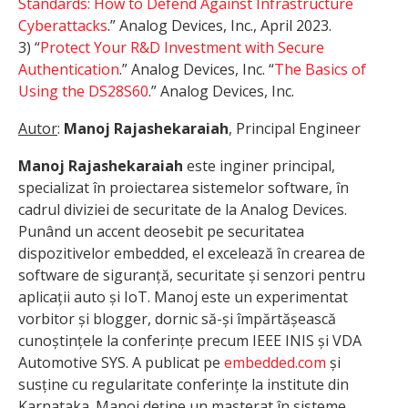
Standards: How to Defend Against
Infrastructure
Cyberattacks
.” Analog Devices, Inc., April 2023.
3) “
Protect Your R&D Investment with Secure
Authentication
.” Analog Devices, Inc. “
The Basics of
Using the DS28S60
.” Analog Devices, Inc.
Autor
:
Manoj Rajashekaraiah
, Principal Engineer
Manoj Rajashekaraiah
este inginer principal,
specializat în proiectarea sistemelor software, în
cadrul diviziei de securitate de la Analog Devices.
Punând un accent deosebit pe securitatea
dispozitivelor embedded, el excelează în crearea de
software de siguranță, securitate și senzori pentru
aplicații auto și IoT. Manoj este un experimentat
vorbitor și blogger, dornic să-și împărtășească
cunoștințele la conferințe precum IEEE INIS și VDA
Automotive SYS. A publicat pe
embedded.com
și
susține cu regularitate conferințe la institute din
Karnataka. Manoj deține un masterat în sisteme