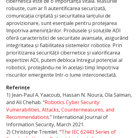
cibernetică este de o importanță vitală. Măsurile
robuste, cum ar fi autentificarea securizată,
comunicația criptată și securitatea lanțului de
aprovizionare, sunt esențiale pentru protejarea
împotriva amenințărilor. Produsele și soluțiile ADI
oferă caracteristici de securitate avansate, asigurând
integritatea și fiabilitatea sistemelor robotice. Prin
prioritizarea securității cibernetice și valorificarea
expertizei ADI, putem debloca întregul potențial al
roboticii, protejându-ne în același timp împotriva
riscurilor emergente într-o lume interconectată.
Referințe
1) Jean-Paul A. Yaacoub, Hassan N. Noura, Ola Salman,
and Ali Chehab. “
Robotics
Cyber Security:
Vulnerabilities, Attacks, Countermeasures, and
Recommendations
.” International Journal of
Information Security, March 2021.
2) Christophe Tremlet. “
The IEC 62443 Series of