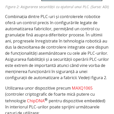
Figura 2: Asigurarea securității cu ajutorul unui PLC. (Sursa: ADI)
Combinația dintre PLC-uri și controlerele robotice
oferă un control precis în configurările legate de
automatizarea fabricilor, permițând un control cu
granulație fină asupra diferitelor procese. În ultimii
ani, progresele înregistrate în tehnologia robotică au
dus la dezvoltarea de controlere integrate care dispun
de funcționalități asemănătoare cu cele ale PLC-urilor.
Asigurarea fiabilității și a securității operării PLC-urilor
este extrem de importantă atunci când vine vorba de
menținerea funcționării în siguranță a unei
configurații de automatizare a fabricii. Vedeți figura 2.
Utilizarea unor dispozitive precum
MAXQ1065
(controler criptografic de foarte mică putere cu
®
tehnologie
ChipDNA
pentru dispozitive embedded)
în interiorul PLC-urilor poate sprijini următoarele
cazuri de utilizare: