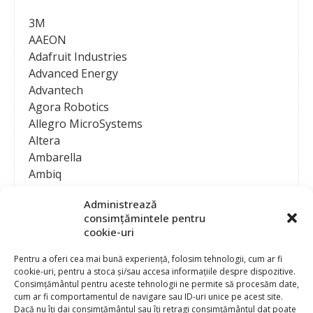
3M
AAEON
Adafruit Industries
Advanced Energy
Advantech
Agora Robotics
Allegro MicroSystems
Altera
Ambarella
Ambiq
AMD / Xilinx
Administrează
Amphenol
consimțămintele pentru
Analog Devices
cookie-uri
Anritsu Corporation
Ansys
Pentru a oferi cea mai bună experiență, folosim tehnologii, cum ar fi
cookie-uri, pentru a stoca și/sau accesa informațiile despre dispozitive.
APS
Consimțământul pentru aceste tehnologii ne permite să procesăm date,
Arduino
cum ar fi comportamentul de navigare sau ID-uri unice pe acest site.
Arm
Dacă nu îți dai consimțământul sau îți retragi consimțământul dat poate