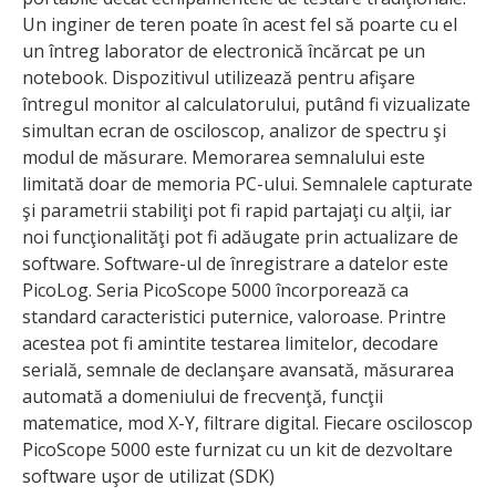
Un inginer de teren poate în acest fel să poarte cu el
un întreg laborator de electronică încărcat pe un
notebook. Dispozitivul utilizează pentru afişare
întregul monitor al calculatorului, putând fi vizualizate
simultan ecran de osciloscop, analizor de spectru şi
modul de măsurare. Memorarea semnalului este
limitată doar de memoria PC-ului. Semnalele capturate
şi parametrii stabiliţi pot fi rapid partajaţi cu alţii, iar
noi funcţionalităţi pot fi adăugate prin actualizare de
software. Software-ul de înregistrare a datelor este
PicoLog. Seria PicoScope 5000 încorporează ca
standard caracteristici puternice, valoroase. Printre
acestea pot fi amintite testarea limitelor, decodare
serială, semnale de declanşare avansată, măsurarea
automată a domeniului de frecvenţă, funcţii
matematice, mod X-Y, filtrare digital. Fiecare osciloscop
PicoScope 5000 este furnizat cu un kit de dezvoltare
software uşor de utilizat (SDK)