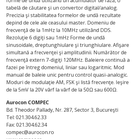
forme de undă utilizând un acumulator de fază, o
tabelă de căutare şi un convertor digital/analog.
Precizia şi stabilitatea formelor de undă rezultate
depind de cele ale ceasului master. Domeniu de
frecvenţă de la 1mHz la 10MHz utili­zând DDS.
Rezoluţie 6 digiţi sau 1mHz Forme de undă
sinusoidale, dreptunghiulare şi triunghiulare. Afişare
simultană a frecvenţei şi amplitudinii. Numărător de
frecvenţă extern 7-digiţi 120MHz. Baleiere continuă a
fazei pe întreg domeniul, liniar sau logaritmic. Mod
manual de baleie unic pentru control quasi-analogic.
Moduri de modulaţie AM, FSK şi listă frecvenţe. Ieşire
de la 5mV la 20V vârf la vârf de la 50Ω sau 600Ω.
Aurocon COMPEC
Bd. Theodor Pallady, Nr. 287, Sector 3, Bucureşti
Tel: 021.304.62.33
Fax: 021.304.62.34
compec@aurocon.ro