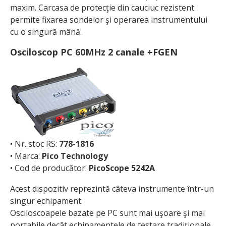
maxim. Carcasa de protecţie din cauciuc rezistent
permite fixarea sondelor şi operarea instrumentului
cu o singură mână.
Osciloscop PC 60MHz 2 canale +FGEN
• Nr. stoc RS:
778-1816
• Marca:
Pico Technology
• Cod de producător:
PicoScope 5242A
Acest dispozitiv reprezintă câteva instrumente într-un
singur echipament.
Osciloscoapele bazate pe PC sunt mai uşoare şi mai
portabile decât echipamentele de testare tradiţionale.