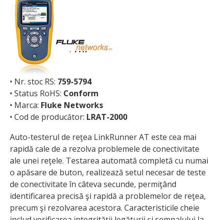
• Nr. stoc RS:
759-5794
• Status RoHS:
Conform
• Marca:
Fluke Networks
• Cod de producător:
LRAT-2000
Auto-testerul de reţea LinkRunner AT este cea mai
rapidă cale de a rezolva problemele de conectivitate
ale unei reţele. Testarea automată completă cu numai
o apăsare de buton, reali­zează setul necesar de teste
de conectivitate în câteva secunde, permiţând
identificarea precisă şi rapidă a proble­melor de reţea,
precum şi rezolvarea acestora. Caracteristicile cheie
includ verifi­carea integrităţii legăturii şi semnalului la