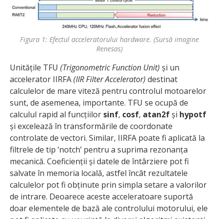
Figura 1: Efectul acceleratorului hardware. (Sursă imagine
Renesas)
Unitățile TFU
(Trigonometric Function Unit)
și un
accelerator IIRFA
(IIR Filter Accelerator)
destinat
calculelor de mare viteză pentru controlul motoarelor
sunt, de asemenea, importante. TFU se ocupă de
calculul rapid al funcțiilor
sinf
,
cosf
,
atan2f
și
hypotf
și excelează în transformările de coordonate
controlate de vectori. Similar, IIRFA poate fi aplicată la
filtrele de tip ‘notch’ pentru a suprima rezonanța
mecanică. Coeficienții și datele de întârziere pot fi
salvate în memoria locală, astfel încât rezultatele
calculelor pot fi obținute prin simpla setare a valorilor
de intrare. Deoarece aceste acceleratoare suportă
doar elementele de bază ale controlului motorului, ele