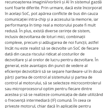
recunoașterea imaginii/vorbirii și AI în sistemul gazdă
sunt foarte diferite. Prin urmare, dacă este încorporat
în același SoC, pot apărea conflicte de bus din cauza
comunicației intra-chip și a accesului la memorie, iar
performanța în timp real a motorului poate fi mult
redusă. În plus, există diverse cerințe de sistem,
inclusiv dezvoltarea de loturi mici, combinații
complexe, precum și adăugarea de noi funcții, astfel
încât nu este realist să se dezvolte un SoC de fiecare
dată din cauza riscului ridicat al costurilor de
dezvoltare și al orelor de lucru pentru dezvoltare. În
general, este avantajos din punct de vedere al
eficienței dezvoltării să se separe hardware-ul în două
părți: partea de control al sistemului și partea de
control al motorului, să se selecteze microcontrolerul
sau microprocesorul optim pentru fiecare dintre
acestea și să se realizeze comunicația de date utilizând
o frecvență intermediară (IF) comună. În ceea ce
privește motorul, chiar dacă în aplicațiile pentru