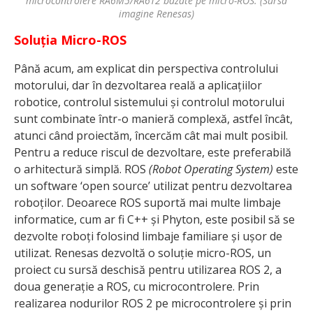
microcontrolere RA6M5/RA6T2 bazate pe micro-ROS. (Sursă
imagine Renesas)
Soluția Micro-ROS
Până acum, am explicat din perspectiva controlului
motorului, dar în dezvoltarea reală a aplicațiilor
robotice, controlul sistemului și controlul motorului
sunt combinate într-o manieră complexă, astfel încât,
atunci când proiectăm, încercăm cât mai mult posibil.
Pentru a reduce riscul de dezvoltare, este preferabilă
o arhitectură simplă. ROS
(Robot Operating System)
este
un software ‘open source’ utilizat pentru dezvoltarea
roboților. Deoarece ROS suportă mai multe limbaje
informatice, cum ar fi C++ și Phyton, este posibil să se
dezvolte roboți folosind limbaje familiare și ușor de
utilizat. Renesas dezvoltă o soluție micro-ROS, un
proiect cu sursă deschisă pentru utilizarea ROS 2, a
doua generație a ROS, cu microcontrolere. Prin
realizarea nodurilor ROS 2 pe microcontrolere și prin