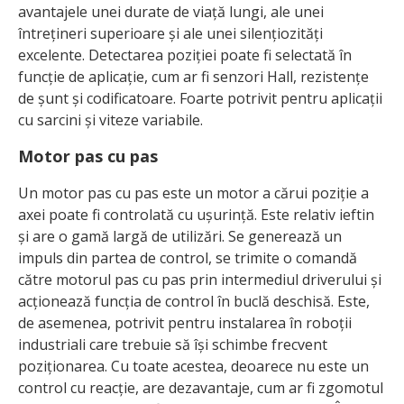
avantajele unei durate de viață lungi, ale unei
întrețineri superioare și ale unei silențiozități
excelente. Detectarea poziției poate fi selectată în
funcție de aplicație, cum ar fi senzori Hall, rezistențe
de șunt și codificatoare. Foarte potrivit pentru aplicații
cu sarcini și viteze variabile.
Motor pas cu pas
Un motor pas cu pas este un motor a cărui poziție a
axei poate fi controlată cu ușurință. Este relativ ieftin
și are o gamă largă de utilizări. Se generează un
impuls din partea de control, se trimite o comandă
către motorul pas cu pas prin intermediul driverului și
acționează funcția de control în buclă deschisă. Este,
de asemenea, potrivit pentru instalarea în roboții
industriali care trebuie să își schimbe frecvent
poziționarea. Cu toate acestea, deoarece nu este un
control cu reacție, are dezavantaje, cum ar fi zgomotul