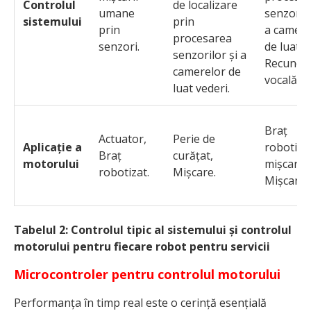
Controlul
de localizare
umane
senzorilo
sistemului
prin
prin
a camere
procesarea
senzori.
de luat v
senzorilor și a
Recunoa
camerelor de
vocală.
luat vederi.
Braț
Actuator,
Perie de
Aplicație a
robotizat
Braț
curățat,
motorului
mișcare,
robotizat.
Mișcare.
Mișcare.
Tabelul 2: Controlul tipic al sistemului și controlul
motorului pentru fiecare robot pentru servicii
Microcontroler pentru controlul motorului
Performanța în timp real este o cerință esențială