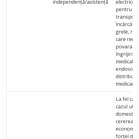
independență/asistență
electrice
pentru
transport
încărcătur
grele, rob
care redu
povara
îngrijirii
medicale,
endoscoap
distribuți
medicame
La fel ca ș
cazul utili
domestice
cererea d
economisi
forței de