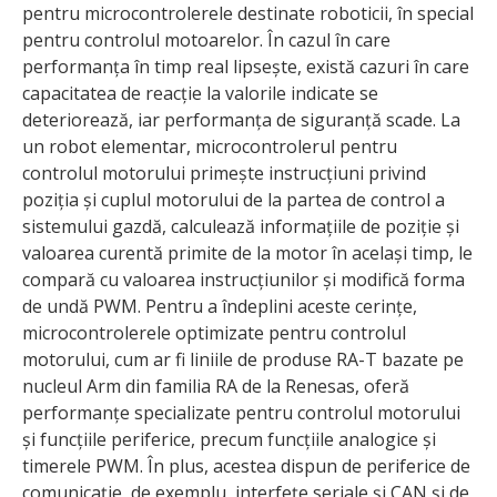
pentru microcontrolerele destinate roboticii, în special
pentru controlul motoarelor. În cazul în care
performanța în timp real lipsește, există cazuri în care
capacitatea de reacție la valorile indicate se
deteriorează, iar performanța de siguranță scade. La
un robot elementar, microcontrolerul pentru
controlul motorului primește instrucțiuni privind
poziția și cuplul motorului de la partea de control a
sistemului gazdă, calculează informațiile de poziție și
valoarea curentă primite de la motor în același timp, le
compară cu valoarea instrucțiunilor și modifică forma
de undă PWM. Pentru a îndeplini aceste cerințe,
microcontrolerele optimizate pentru controlul
motorului, cum ar fi liniile de produse RA-T bazate pe
nucleul Arm din familia RA de la Renesas, oferă
performanțe specializate pentru controlul motorului
și funcțiile periferice, precum funcțiile analogice și
timerele PWM. În plus, acestea dispun de periferice de
comunicație, de exemplu, interfețe seriale și CAN și de