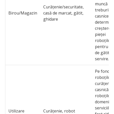
muncă pe
Curățenie/securitate,
treburile
Birou/Magazin
casă de marcat, gătit,
casnice
ghidare
determin
creșterea
pieței
roboților
pentru ser
de gătit și
servire.
Pe fondul
roboților 
curățenie
casnică, p
roboților 
domeniul
serviciilor
Utilizare
Curățenie, robot
fost ridica