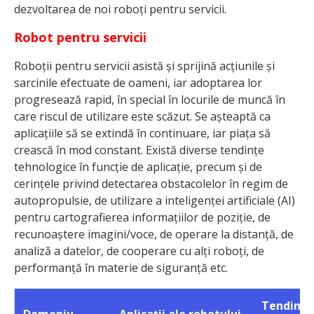
dezvoltarea de noi roboți pentru servicii.
Robot pentru servicii
Roboții pentru servicii asistă și sprijină acțiunile și
sarcinile efectuate de oameni, iar adoptarea lor
progresează rapid, în special în locurile de muncă în
care riscul de utilizare este scăzut. Se așteaptă ca
aplicațiile să se extindă în continuare, iar piața să
crească în mod constant. Există diverse tendințe
tehnologice în funcție de aplicație, precum și de
cerințele privind detectarea obstacolelor în regim de
autopropulsie, de utilizare a inteligenței artificiale (AI)
pentru cartografierea informațiilor de poziție, de
recunoaștere imagini/voce, de operare la distanță, de
analiză a datelor, de cooperare cu alți roboți, de
performanță în materie de siguranță etc.
Tendință
Domeniu
Aplicații ale robotului