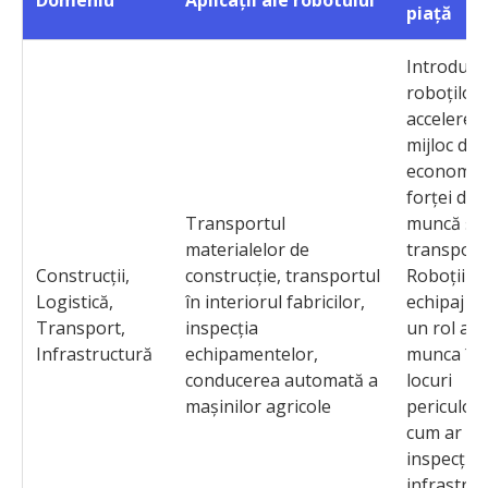
piață
Introduce
roboților 
accelerea
mijloc de
economisi
forței de
Transportul
muncă și 
materialelor de
transport
Construcții,
construcție, transportul
Roboții fă
Logistică,
în interiorul fabricilor,
echipaj jo
Transport,
inspecția
un rol acti
Infrastructură
echipamentelor,
munca în
conducerea automată a
locuri
mașinilor agricole
periculoa
cum ar fi
inspecțiil
infrastruc