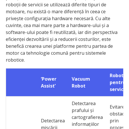
roboții de servicii se utilizează diferite tipuri de
motoare, nu există o mare diferență în ceea ce
privește configurația hardware necesară. Cu alte
cuvinte, cea mai mare parte a hardware-ului și a
software-ului poate fi reutilizată, iar din perspectiva
eficienței dezvoltării și a reducerii costurilor, este
benefică crearea unei platforme pentru partea de
motor ca tehnologie comună pentru sistemele
robotice.
Robot
‘Power
Vacuum
pentru
Assist’
Robot
servicii
Detectarea
Evitarea
prafului și
obstacol
cartografierea
Detectarea
prin
informațiilor
mișcării
procesa