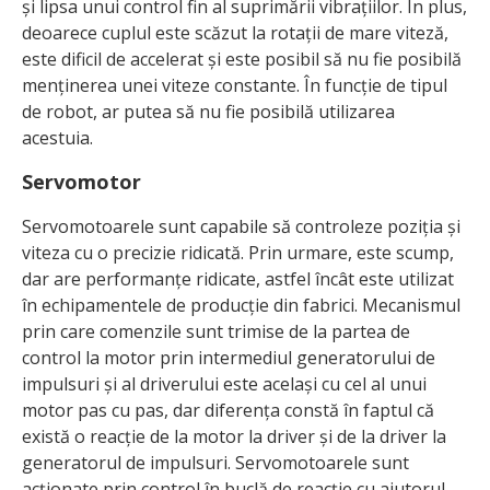
și lipsa unui control fin al suprimării vibrațiilor. În plus,
deoarece cuplul este scăzut la rotații de mare viteză,
este dificil de accelerat și este posibil să nu fie posibilă
menținerea unei viteze constante. În funcție de tipul
de robot, ar putea să nu fie posibilă utilizarea
acestuia.
Servomotor
Servomotoarele sunt capabile să controleze poziția și
viteza cu o precizie ridicată. Prin urmare, este scump,
dar are performanțe ridicate, astfel încât este utilizat
în echipamentele de producție din fabrici. Mecanismul
prin care comenzile sunt trimise de la partea de
control la motor prin intermediul generatorului de
impulsuri și al driverului este același cu cel al unui
motor pas cu pas, dar diferența constă în faptul că
există o reacție de la motor la driver și de la driver la
generatorul de impulsuri. Servomotoarele sunt
acționate prin control în buclă de reacție cu ajutorul