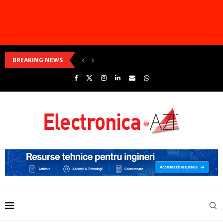
BREAKING NEWS
Produsele Weidmüller pentru soluții de centre de date
Cum pot fi depășite provocările dezvoltării Linux în...