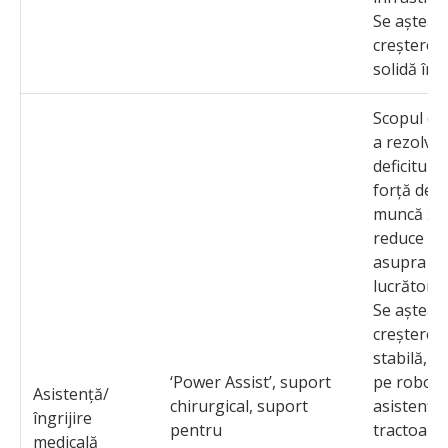
Se așteap
creștere
solidă în v
Scopul es
a rezolva
deficitul d
forță de
muncă și 
reduce po
asupra
lucrătorilo
Se așteap
creștere
stabilă, a
‘Power Assist’, suport
pe roboți
Asistență/
chirurgical, suport
asistență 
îngrijire
pentru
tractoare
medicală