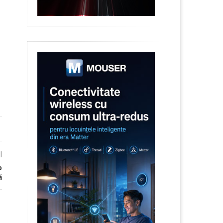
l
o
ă