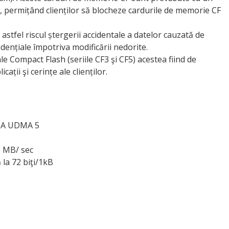
, permițând clienților să blocheze cardurile de memorie CF
d astfel riscul ștergerii accidentale a datelor cauzată de
idențiale împotriva modificării nedorite.
ale Compact Flash (seriile CF3 şi CF5) acestea fiind de
ții şi cerințe ale clienților.
CIA UDMA 5
80 MB/ sec
la 72 biţi/1kB