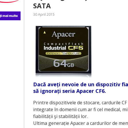
SATA
30 April 2015
Dacă aveți nevoie de un dispozitiv fia
să ignorați seria Apacer CF6.
Printre dispozitivele de stocare, cardurile 
integrate în domenii cum ar fi cel medica­l, mil
fiabilității şi stabilității lor.
Ultima generație Apacer a cardurilor de memo