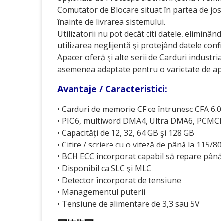
Comutator de Blocare situat în partea de jos
înainte de livrarea sistemului.
Utilizatorii nu pot decât citi datele, eliminân
utilizarea neglijentă şi protejând datele conf
Apacer oferă şi alte serii de Carduri industri
asemenea adaptate pentru o varietate de aplica
Avantaje / Caracteristici:
• Carduri de memorie CF ce întrunesc CFA 6.0
• PIO6, multiword DMA4, Ultra DMA6, PCM
• Capacități de 12, 32, 64 GB şi 128 GB
• Citire / scriere cu o viteză de până la 115/
• BCH ECC încorporat capabil să repare până 
• Disponibil ca SLC şi MLC
• Detector ȋncorporat de tensiune
• Managementul puterii
• Tensiune de alimentare de 3,3 sau 5V