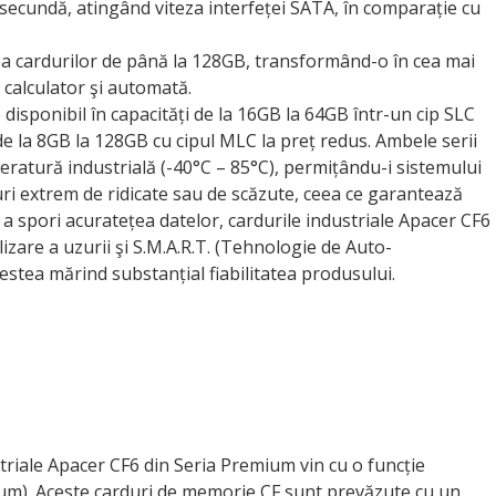
 secundă, atingând viteza interfeței SATA, în comparație cu
ea cardurilor de până la 128GB, transformând-o în cea mai
calculator şi automată.
disponibil în capacități de la 16GB la 64GB într-un cip SLC
i de la 8GB la 128GB cu cipul MLC la preț redus. Ambele serii
ratură industrială (-40°C – 85°C), permițându-i sistemului
turi extrem de ridicate sau de scăzute, ceea ce garantează
 a spori acuratețea datelor, cardurile industriale Apacer CF6
lizare a uzurii şi S.M.A.R.T. (Tehnologie de Auto-
estea mărind substanțial fiabilitatea produsului.
ustriale Apacer CF6 din Seria Premium vin cu o funcție
mium). Aceste carduri de memorie CF sunt prevăzute cu un