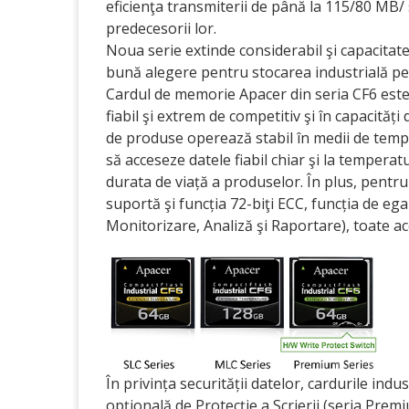
eficienţa transmiterii de până la 115/80 MB/
predecesorii lor.
Noua serie extinde considerabil şi capacitat
bună alegere pentru stocarea industrială pe 
Cardul de memorie Apacer din seria CF6 este 
fiabil şi extrem de competitiv şi în capacităț
de produse operează stabil în medii de tempe
să acceseze datele fiabil chiar şi la tempera
durata de viață a produselor. În plus, pentru
suportă şi funcția 72-biţi ECC, funcția de ega
Monitorizare, Analiză şi Raportare), toate ac
În privința securității datelor, cardurile ind
opțională de Protecție a Scrierii (seria Pre