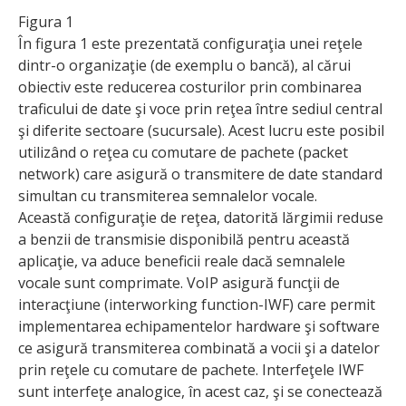
Figura 1
În figura 1 este prezentată configuraţia unei reţele
dintr-o organizaţie (de exemplu o bancă), al cărui
obiectiv este reducerea costurilor prin combinarea
traficului de date şi voce prin reţea între sediul central
şi diferite sectoare (sucursale). Acest lucru este posibil
utilizând o reţea cu comutare de pachete (packet
network) care asigură o transmitere de date standard
simultan cu transmiterea semnalelor vocale.
Această configuraţie de reţea, datorită lărgimii reduse
a benzii de transmisie disponibilă pentru această
aplicaţie, va aduce beneficii reale dacă semnalele
vocale sunt comprimate. VoIP asigură funcţii de
interacţiune (interworking function-IWF) care permit
implementarea echipamentelor hardware şi software
ce asigură transmiterea combinată a vocii şi a datelor
prin reţele cu comutare de pachete. Interfeţele IWF
sunt interfeţe analogice, în acest caz, şi se conectează