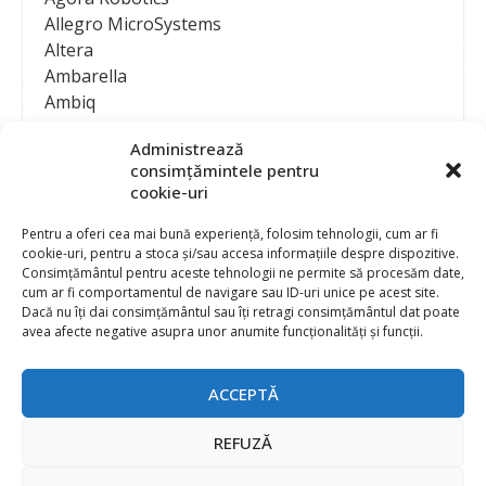
Allegro MicroSystems
Altera
Ambarella
Ambiq
AMD / Xilinx
Administrează
Amphenol
consimțămintele pentru
Analog Devices
cookie-uri
Anritsu Corporation
Ansys
Pentru a oferi cea mai bună experiență, folosim tehnologii, cum ar fi
cookie-uri, pentru a stoca și/sau accesa informațiile despre dispozitive.
APS
Consimțământul pentru aceste tehnologii ne permite să procesăm date,
Arduino
cum ar fi comportamentul de navigare sau ID-uri unice pe acest site.
Arm
Dacă nu îți dai consimțământul sau îți retragi consimțământul dat poate
avea afecte negative asupra unor anumite funcționalități și funcții.
Asentics
ASM
Astrocast
ACCEPTĂ
ATEN International
Contact
Publicitate
Atmel
REFUZĂ
Abonament la revista “Electronica Azi”
Newsletter
Atop
Politica de prelucrare a datelor (GDPR) si Cookie-uri