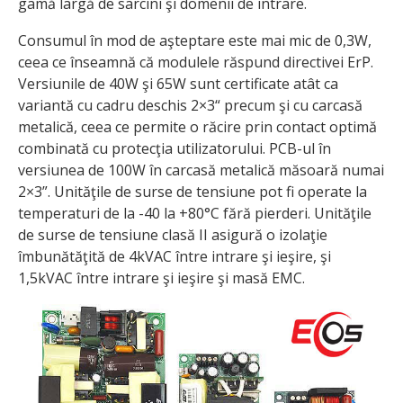
gamă largă de sarcini şi domenii de intrare.
Consumul în mod de aşteptare este mai mic de 0,3W,
ceea ce înseamnă că modulele răspund directivei ErP.
Versiunile de 40W şi 65W sunt certificate atât ca
variantă cu cadru deschis 2×3“ precum şi cu carcasă
metalică, ceea ce permite o răcire prin contact optimă
combinată cu protecţia utilizatorului. PCB-ul în
versiunea de 100W în carcasă metalică măsoară numai
2×3”. Unităţile de surse de tensiune pot fi operate la
temperaturi de la -40 la +80°C fără pierderi. Unităţile
de surse de tensiune clasă II asigură o izolaţie
îmbunătăţită de 4kVAC între intrare şi ieşire, şi
1,5kVAC între intrare şi ieşire şi masă EMC.