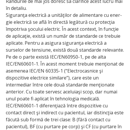
Rândurile de mai jos doresc sa clarifice acest lucru mai
în detaliu.
Siguranţa electrică a unităţilor de alimentare cu ener­
gie electrică se află în directă legătură cu protecţia
împotriva şocului electric. În acest context, în funcţie
de aplicaţie, există un număr de standarde ce trebuie
aplicate. Pentru a asigura siguranţa electrică a
surselor de tensiune, există două standarde relevante.
Pe de o parte există IEC/EN60950-1, pe de alta
IEC/EN60601-1. În acest moment trebuie menţionat de
asemenea IEC/EN 60335-1 (“Electrocasnice şi
dispozitive electrice similare”), care este un
intermediar între cele două standarde menţionate
anterior. Cu toate servesc aceluiaşi scop, dar numai
unul poate fi aplicat în tehnologia medicală.
IEC/EN60601-1 diferenţiază între dispo­zitive cu
contact direct şi indirect cu pacientul, iar distincţia este
făcută sub formă de trei clase: B (fără contact cu
pacientul), BF (cu purtare pe corp) şi CF (cu purtare în