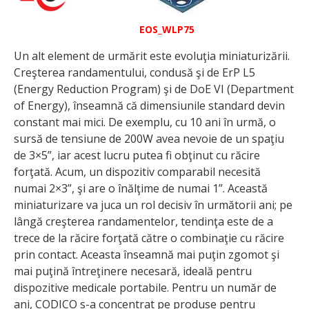
EOS_WLP75
Un alt element de urmărit este evoluţia miniaturizării.
Creşterea randamentului, condusă şi de ErP L5
(Energy Reduction Program) şi de DoE VI (Department
of Energy), înseamnă că dimensiunile standard devin
constant mai mici. De exemplu, cu 10 ani în urmă, o
sursă de tensiune de 200W avea nevoie de un spaţiu
de 3×5”, iar acest lucru putea fi obţinut cu răcire
forţată. Acum, un dispozitiv comparabil necesită
numai 2×3”, şi are o înălţime de numai 1”. Această
miniaturizare va juca un rol decisiv în următorii ani; pe
lângă creşterea randamentelor, tendinţa este de a
trece de la răcire forţată către o combinaţie cu răcire
prin contact. Aceasta înseamnă mai puţin zgomot şi
mai puţină întreţinere necesară, ideală pentru
dispozitive medicale portabile. Pentru un număr de
ani, CODICO s-a concentrat pe produse pentru