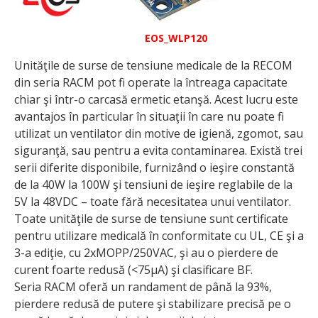
EOS_WLP120
Unităţile de surse de tensiune medicale de la RECOM
din seria RACM pot fi operate la întreaga capacitate
chiar şi într-o carcasă ermetic etanşă. Acest lucru este
avantajos în particular în situaţii în care nu poate fi
utilizat un ventilator din motive de igienă, zgomot, sau
siguranţă, sau pentru a evita contaminarea. Există trei
serii diferite disponibile, furnizând o ieşire constantă
de la 40W la 100W şi tensiuni de ieşire reglabile de la
5V la 48VDC – toate fără necesitatea unui ventilator.
Toate unităţile de surse de tensiune sunt certificate
pentru utilizare medicală în conformitate cu UL, CE şi a
3-a ediţie, cu 2xMOPP/250VAC, şi au o pierdere de
curent foarte redusă (<75μA) şi clasificare BF.
Seria RACM oferă un randament de până la 93%,
pierdere redusă de putere şi stabilizare precisă pe o