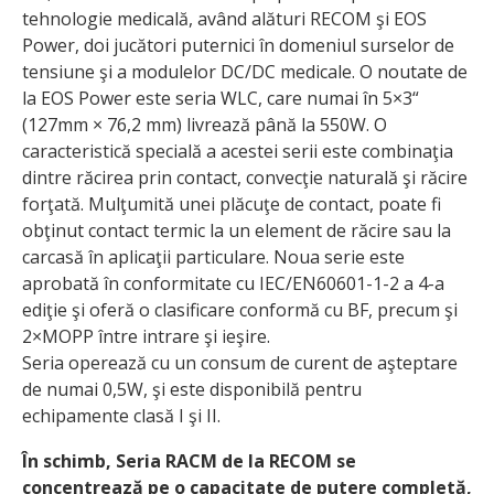
tehnologie medicală, având alături RECOM şi EOS
Power, doi jucători puternici în domeniul surselor de
tensiune şi a modulelor DC/DC medicale. O noutate de
la EOS Power este seria WLC, care numai în 5×3“
(127mm × 76,2 mm) livrează până la 550W. O
caracteristică specială a acestei serii este combinaţia
dintre răcirea prin contact, convecţie naturală şi răcire
forţată. Mulţumită unei plăcuţe de contact, poate fi
obţinut contact termic la un element de răcire sau la
carcasă în aplicaţii particulare. Noua serie este
aprobată în conformitate cu IEC/EN60601-1-2 a 4-a
ediţie şi oferă o clasificare conformă cu BF, precum şi
2×MOPP între intrare şi ieşire.
Seria operează cu un consum de curent de aşteptare
de numai 0,5W, şi este disponibilă pentru
echipamente clasă I şi II.
În schimb, Seria RACM de la RECOM se
concentrează pe o capacitate de putere completă,