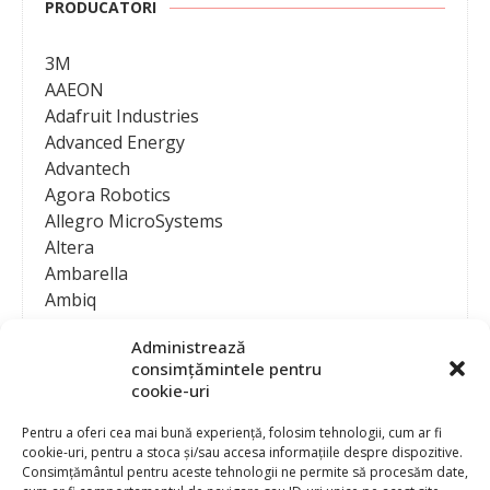
PRODUCATORI
3M
AAEON
Adafruit Industries
Advanced Energy
Advantech
Agora Robotics
Allegro MicroSystems
Altera
Ambarella
Ambiq
AMD / Xilinx
Administrează
Amphenol
consimțămintele pentru
Analog Devices
cookie-uri
Anritsu Corporation
Ansys
Pentru a oferi cea mai bună experiență, folosim tehnologii, cum ar fi
cookie-uri, pentru a stoca și/sau accesa informațiile despre dispozitive.
APS
Consimțământul pentru aceste tehnologii ne permite să procesăm date,
Arduino