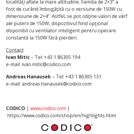
localităţi aflate la mare altitudine. Familia de 2×3” a
fost de curând îmbogăţită cu o versiune de 150W cu
dimensiune de 2×4”. Astfel, se pot obţine valori de vârf
ale puterii de 150W, dispozitivul fiind opţional
disponibil cu ventilator inteligent pentru operare
constantă la 150W fără pierderi.
Contact
:
Ivan Mitic
– Tel: +43 1 86305 194
e-mail: ivan.mitic@codico.com
Andreas Hanausek
– Tel: +43 1 86305 131
e-mail: andreas.hanausek@codico.com
CODICO
|
www.codico.com
|
https://www.codico.com/shop/en/highlights.html