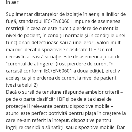
în aer.
Suplimentar distanţelor de izolaţie în aer şi a liniilor de
fugă, standardul IEC/EN60601 impune de asemenea
restricţii în ceea ce este numit pierdere de curent la
nivel de pacient, în condiţii normale şi în condiţiile unei
funcţionări defectuoase sau a unei erori, valori mult
mai mici decât dispozitivele clasificate ITE. Un rol
decisiv în această situaţie este de asemenea jucat de
“curentul de atingere” (fost pierdere de curent în
carcasă conform IEC/EN60601 a doua ediţie), efectiv
acelaşi ca şi pierderea de curent la nivel de pacient
(vezi tabelul 2).
Dacă o sursă de tensiune răspunde ambelor criterii –
pe de o parte clasificării BF şi pe de alta clasei de
protecţie II relevante pentru dispozitive mobile –
atunci este perfect potrivită pentru piaţa în creştere la
care ne-am referit la început, dispozi­tive pentru
îngrijire casnică a sănătăţii sau dispozi­tive mobile. Dar