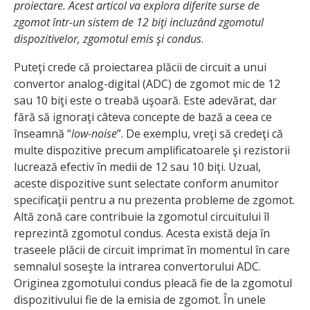
proiectare. Acest articol va explora diferite surse de
zgomot într-un sistem de 12 biţi incluzând zgomotul
dispozitivelor, zgomotul emis şi condus
.
Puteţi crede că proiectarea plăcii de circuit a unui
convertor analog-digital (ADC) de zgomot mic de 12
sau 10 biţi este o treabă uşoară. Este adevărat, dar
fără să ignoraţi câteva concepte de bază a ceea ce
înseamnă “
low-noise
”. De exemplu, vreţi să credeţi că
multe dispozitive precum amplificatoarele şi rezistorii
lucrează efectiv în medii de 12 sau 10 biţi. Uzual,
aceste dispozitive sunt selectate conform anumitor
specificaţii pentru a nu prezenta probleme de zgomot.
Altă zonă care contribuie la zgomotul circuitului îl
reprezintă zgomotul condus. Acesta există deja în
traseele plăcii de circuit imprimat în momentul în care
semnalul soseşte la intrarea convertorului ADC.
Originea zgomotului condus pleacă fie de la zgomotul
dispozitivului fie de la emisia de zgomot. În unele