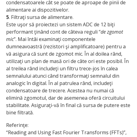
condensatoarele cât se poate de aproape de pinii de
alimentare ai dispozitivelor.
5
. Filtraţi sursa de alimentare.
Este uşor să proiectezi un sistem ADC de 12 biţi
performant ţinând cont de câteva reguli “
de zgomot
mic
”. Mai întâi examinaţi componentele
dumneavoastră (rezistori şi amplificatoare) pentru a
vă asigura că sunt de zgomot mic. În al doilea rând,
utilizaţi un plan de masă ori de câte ori este posibil. În
al treilea rând includeţi un filtru trece-jos în calea
semnalului atunci când transformaţi semnalul din
analogic în digital. În al patrulea rând, includeţi
condensatoare de trecere. Acestea nu numai că
elimină zgomotul, dar de asemenea oferă circuitului
stabilitate. Asiguraţi-vă în final că sursa de putere este
bine filtrată.
Referinţe:
“Reading and Using Fast Fourier Transforms (FFTs)”,