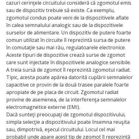
cazuri cerinţele circuitului consideră că zgomotul emis
sau de dispozitiv trebuie să existe. Ca exemplu,
zgomotul condus poate veni de la dispozitivele aflate
în calea semnalului analogic sau de la dispozitivele
surselor de alimentare. Un dispozitiv de putere foarte
comun utilizat în circuite îl reprezintă sursa de putere
în comutaţie sau mai rău, regulatoarele electronice.
Aceste tipuri de dispozitive crează surse de zgomot
care sunt injectate în dispozitivele analogice sensibile.
A treia sursă de zgomot îl reprezintă zgomotul radiat.
Tipic, acesta poate apărea datorită cuplării semnalelor
capacitive ce provin de la două trasee paralele foarte
apropiate de pe placa de circuit. Zgomotul radiat
provine de asemenea, de la interferenţa semnalelor
electromagnetice externe (EMI).
Dacă sunteţi preocupaţi de zgomotul dispozitivului,
simpla selecţie a dispozitivului poate însemna reuşita
sau, dimpotrivă, eşecul circuitului. Locul cel mai
probabil unde apare acest tip de zgomot îl reprezintă