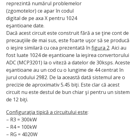
reprezintă numărul problemelor
(zgomotelor) ce apar în codul
digital de pe axa X pentru 1024
eşantioane date.
Dacă acest circuit este construit fără a se ţine cont de
precauţiile de mai sus, este foarte uşor să se producă
o ieşire similară cu cea prezentată în
figura 2
. Aici au
fost luate 1024 de eşantioane la ieşirea convertorului
ADC (MCP3201) la o viteză a datelor de 30ksps. Aceste
eşantioane au un cod cu o lungime de 44 centrat în
jurul codului 2982. De la această dată sistemul are o
precizie de aproximativ 5.45 biţi. Este clar că acest
circuit nu este destul de bun chiar şi pentru un sistem
de 12 biţi.
Configuraţia tipică a circuitului este
:
– R3 = 300kW
– R4 = 100kW
– RG = 4020W