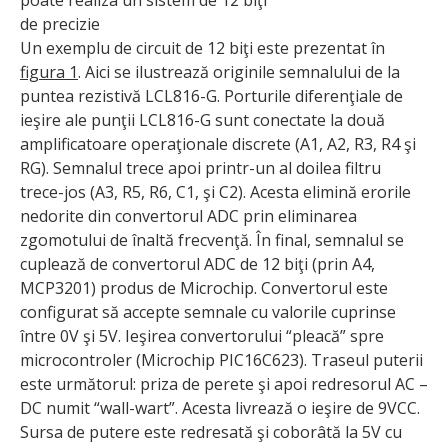
poate realiza un sistem de 12 biţi
de precizie
Un exemplu de circuit de 12 biţi este prezentat în
figura 1
. Aici se ilustrează originile semnalului de la
puntea rezistivă LCL816-G. Porturile diferenţiale de
ieşire ale punţii LCL816-G sunt conectate la două
amplificatoare operaţionale discrete (A1, A2, R3, R4 şi
RG). Semnalul trece apoi printr-un al doilea filtru
trece-jos (A3, R5, R6, C1, şi C2). Acesta elimină erorile
nedorite din convertorul ADC prin eliminarea
zgomotului de înaltă frecvenţă. În final, semnalul se
cuplează de convertorul ADC de 12 biţi (prin A4,
MCP3201) produs de Microchip. Convertorul este
configurat să accepte semnale cu valorile cuprinse
între 0V şi 5V. Ieşirea convertorului “pleacă” spre
microcontroler (Microchip PIC16C623). Traseul puterii
este următorul: priza de perete şi apoi redresorul AC –
DC numit “wall-wart”. Acesta livrează o ieşire de 9VCC.
Sursa de putere este redresată şi coborâtă la 5V cu