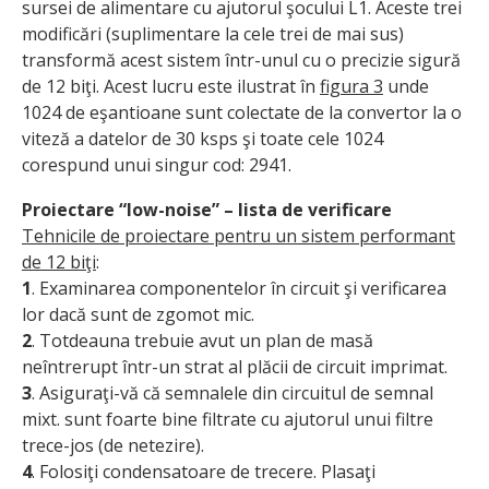
sursei de alimentare cu ajutorul şocului L1. Aceste trei
modificări (suplimentare la cele trei de mai sus)
transformă acest sistem într-unul cu o precizie sigură
de 12 biţi. Acest lucru este ilustrat în
figura 3
unde
1024 de eşantioane sunt colectate de la convertor la o
viteză a datelor de 30 ksps şi toate cele 1024
corespund unui singur cod: 2941.
Proiectare “low-noise” – lista de verificare
Tehnicile de proiectare pentru un sistem performant
de 12 biţi
:
1
. Examinarea componentelor în circuit şi verificarea
lor dacă sunt de zgomot mic.
2
. Totdeauna trebuie avut un plan de masă
neîntrerupt într-un strat al plăcii de circuit imprimat.
3
. Asiguraţi-vă că semnalele din circuitul de semnal
mixt. sunt foarte bine filtrate cu ajutorul unui filtre
trece-jos (de netezire).
4
. Folosiţi condensatoare de trecere. Plasaţi