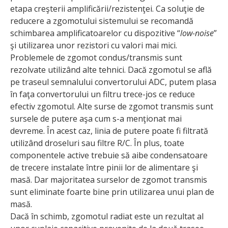
etapa creşterii amplificării/rezistenţei. Ca soluţie de
reducere a zgomotului sistemului se recomandă
schimbarea amplificatoarelor cu dispozitive “
low-noise
”
şi utilizarea unor rezistori cu valori mai mici.
Problemele de zgomot condus/transmis sunt
rezolvate utilizând alte tehnici. Dacă zgomotul se află
pe traseul semnalului convertorului ADC, putem plasa
în faţa convertorului un filtru trece-jos ce reduce
efectiv zgomotul. Alte surse de zgomot transmis sunt
sursele de putere aşa cum s-a menţionat mai
devreme. În acest caz, linia de putere poate fi filtrată
utilizând droseluri sau filtre R/C. În plus, toate
componentele active trebuie să aibe condensatoare
de trecere instalate între pinii lor de alimentare şi
masă. Dar majoritatea surselor de zgomot transmis
sunt eliminate foarte bine prin utilizarea unui plan de
masă.
Dacă în schimb, zgomotul radiat este un rezultat al