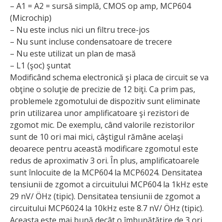
– A1 = A2 = sursă simplă, CMOS op amp, MCP604
(Microchip)
– Nu este inclus nici un filtru trece-jos
– Nu sunt incluse condensatoare de trecere
– Nu este utilizat un plan de masă
– L1 (şoc) şuntat
Modificând schema electronică şi placa de circuit se va
obţine o soluţie de precizie de 12 biţi. Ca prim pas,
problemele zgomotului de dispozitiv sunt eliminate
prin utilizarea unor amplificatoare şi rezistori de
zgomot mic. De exemplu, când valorile rezistorilor
sunt de 10 ori mai mici, câştigul rămâne acelaşi
deoarece pentru această modificare zgomotul este
redus de aproximativ 3 ori. În plus, amplificatoarele
sunt înlocuite de la MCP604 la MCP6024. Densitatea
tensiunii de zgomot a circuitului MCP604 la 1kHz este
29 nV/ ÖHz (tipic). Densitatea tensiunii de zgomot a
circuitului MCP6024 la 10kHz este 8.7 nV/ ÖHz (tipic).
Aceasta este mai bună decât o îmbunătăţire de 3 ori.