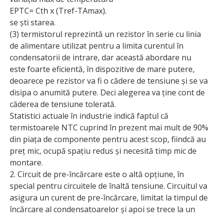
EPTC= Cth x (Tref-TAmax).
se ști starea.
(3) termistorul reprezintă un rezistor în serie cu linia
de alimentare utilizat pentru a limita curentul în
condensatorii de intrare, dar această abordare nu
este foarte eficientă, în dispozitive de mare putere,
deoarece pe rezistor va fi o cădere de tensiune și se va
disipa o anumită putere. Deci alegerea va ține cont de
căderea de tensiune tolerată.
Statistici actuale în industrie indică faptul că
termistoarele NTC cuprind în prezent mai mult de 90%
din piața de componente pentru acest scop, fiindcă au
preț mic, ocupă spațiu redus și necesită timp mic de
montare.
2. Circuit de pre-încărcare este o altă opțiune, în
special pentru circuitele de înaltă tensiune. Circuitul va
asigura un curent de pre-încărcare, limitat la timpul de
încărcare al condensatoarelor și apoi se trece la un