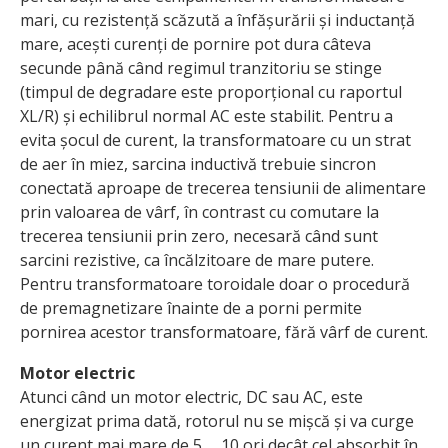
mari, cu rezistență scăzută a înfășurării și inductanță
mare, acești curenți de pornire pot dura câteva
secunde până când regimul tranzitoriu se stinge
(timpul de degradare este proporțional cu raportul
XL/R) și echilibrul normal AC este stabilit. Pentru a
evita șocul de curent, la transformatoare cu un strat
de aer în miez, sarcina inductivă trebuie sincron
conectată aproape de trecerea tensiunii de alimentare
prin valoarea de vârf, în contrast cu comutare la
trecerea tensiunii prin zero, necesară când sunt
sarcini rezistive, ca încălzitoare de mare putere.
Pentru transformatoare toroidale doar o procedură
de premagnetizare înainte de a porni permite
pornirea acestor transformatoare, fără vârf de curent.
Motor electric
Atunci când un motor electric, DC sau AC, este
energizat prima dată, rotorul nu se mișcă și va curge
un curent mai mare de 5 … 10 ori decât cel absorbit în