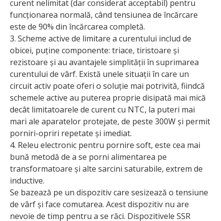
curent nelimitat (dar considerat acceptabil) pentru
funcționarea normală, când tensiunea de încărcare
este de 90% din încărcarea completă.
3. Scheme active de limitare a curentului includ de
obicei, puține componente: triace, tiristoare și
rezistoare și au avantajele simplității în suprimarea
curentului de vârf. Există unele situații în care un
circuit activ poate oferi o soluție mai potrivită, fiindcă
schemele active au puterea proprie disipată mai mică
decât limitatoarele de curent cu NTC, la puteri mai
mari ale aparatelor protejate, de peste 300W și permit
porniri-opriri repetate și imediat.
4. Releu electronic pentru pornire soft, este cea mai
bună metodă de a se porni alimentarea pe
transformatoare și alte sarcini saturabile, extrem de
inductive.
Se bazează pe un dispozitiv care sesizează o tensiune
de vârf și face comutarea. Acest dispozitiv nu are
nevoie de timp pentru a se răci. Dispozitivele SSR