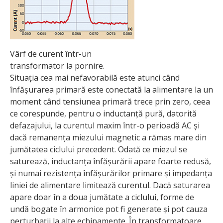
Vârf de curent într-un
transformator la pornire.
Situația cea mai nefavorabilă este atunci când
înfășurarea primară este conectată la alimentare la un
moment când tensiunea primară trece prin zero, ceea
ce corespunde, pentru o inductanță pură, datorită
defazajului, la curentul maxim într-o perioadă AC și
dacă remanența miezului magnetic a rămas mare din
jumătatea ciclului precedent. Odată ce miezul se
saturează, inductanța înfășurării apare foarte redusă,
și numai rezistența înfășurărilor primare și impedanța
liniei de alimentare limitează curentul. Dacă saturarea
apare doar în a doua jumătate a ciclului, forme de
undă bogate în armonice pot fi generate și pot cauza
perturbații la alte echipamente. În transformatoare