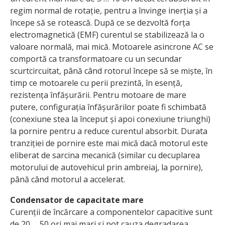
regim normal de rotație, pentru a învinge inerția și a
începe să se rotească. După ce se dezvoltă forța
electromagnetică (EMF) curentul se stabilizează la o
valoare normală, mai mică. Motoarele asincrone AC se
comportă ca transformatoare cu un secundar
scurtcircuitat, până când rotorul începe să se miște, în
timp ce motoarele cu perii prezintă, în esență,
rezistența înfășurării. Pentru motoare de mare
putere, configurația înfășurărilor poate fi schimbată
(conexiune stea la început și apoi conexiune triunghi)
la pornire pentru a reduce curentul absorbit. Durata
tranziției de pornire este mai mică dacă motorul este
eliberat de sarcina mecanică (similar cu decuplarea
motorului de autovehicul prin ambreiaj, la pornire),
până când motorul a accelerat.
Condensator de capacitate mare
Curenții de încărcare a componentelor capacitive sunt
de 20 … 50 ori mai mari și pot cauza degradarea