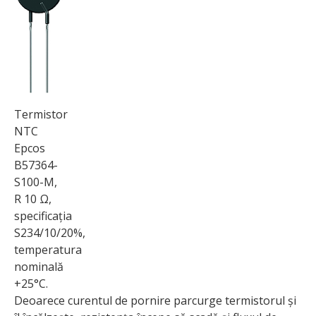
Termistor
NTC
Epcos
B57364-
S100-M,
R 10 Ω,
specificația
S234/10/20%,
temperatura
nominală
+25°C.
Deoarece curentul de pornire parcurge termistorul și