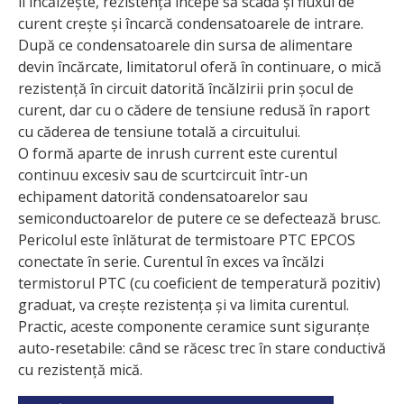
îl încălzește, rezistența începe să scadă și fluxul de
curent crește și încarcă condensatoarele de intrare.
După ce condensatoarele din sursa de alimentare
devin încărcate, limitatorul oferă în continuare, o mică
rezistență în circuit datorită încălzirii prin șocul de
curent, dar cu o cădere de tensiune redusă în raport
cu căderea de tensiune totală a circuitului.
O formă aparte de inrush current este curentul
continuu excesiv sau de scurtcircuit într-un
echipament datorită condensatoarelor sau
semiconductoarelor de putere ce se defectează brusc.
Pericolul este înlăturat de termistoare PTC EPCOS
conectate în serie. Curentul în exces va încălzi
termistorul PTC (cu coeficient de temperatură pozitiv)
graduat, va crește rezistența și va limita curentul.
Practic, aceste componente ceramice sunt siguranțe
auto-resetabile: când se răcesc trec în stare conductivă
cu rezistență mică.