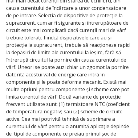
mai mari decât curenții din starea de echilibru, din
cauza curentului de încărcare a unor condensatoare
de pe intrare. Selecția de dispozitive de protecție la
supracurent, cum ar fi siguranțe și întrerupătoare de
circuit este mai complicată dacă curenții mari de vârf
trebuie tolerați, fiindcă dispozitivele care au și
protecție la supracurent, trebuie să reacționeze rapid
la depășiri de limite ale curentului la ieșire, fără să
întrerupă circuitul la pornire din cauza curentului de
vârf. Uneori se poate auzi chiar un zgomot la pornire
datorită acestui val de energie care intră în
componente și le poate deforma mecanic. Există mai
multe opțiuni pentru componente și scheme care pot
limita curentul de vârf. Două variante de protecție
frecvent utilizate sunt: (1) termistoare NTC (coeficient
de temperatură negativ) sau (2) scheme de circuite
active. Cea mai potrivită tehnică de suprimare a
curentului de vârf pentru o anumită aplicație depinde
de: tipul de componente ce preiau primul șoc de