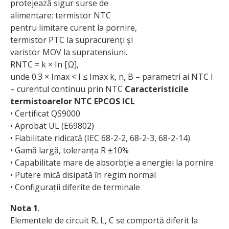
protejează sigur surse de
alimentare: termistor NTC
pentru limitare curent la pornire,
termistor PTC la supracurenți și
varistor MOV la supratensiuni.
RNTC = k × In [Ω],
unde 0.3 × Imax < I ≤ Imax k, n, B – parametri ai NTC I
– curentul continuu prin NTC
Caracteristicile
termistoarelor NTC EPCOS ICL
• Certificat QS9000
• Aprobat UL (E69802)
• Fiabilitate ridicată (IEC 68-2-2, 68-2-3, 68-2-14)
• Gamă largă, toleranța R ±10%
• Capabilitate mare de absorbție a energiei la pornire
• Putere mică disipată în regim normal
• Configurații diferite de terminale
Nota 1
.
Elementele de circuit R, L, C se comportă diferit la