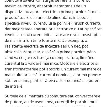
comutare (switch-on surge) se referă la curentul
maxim de intrare, absorbit instantaneu de un
dispozitiv sau aparat electric la prima pornire. Firmele
producătoare de surse de alimentare, în special,
specifică nivelul curentului la pornire (inrush current),
dar majoritatea aparatelor electronice nu au specificat
nivelul acestui curent inițial care are nivele neașteptat
de mari într-un timp foarte mic. De exemplu, o
rezistență electrică de încălzire sau un bec, pot
absorbi curenți mari de vârf la prima pornire, până
când va crește rezistența cu temperatura, limitând
curentul la o valoare mai mică. Motoarele electrice și
transformatoarele pot absorbi un curent mai mare de
mai multe ori decât curentul nominal, la prima punere
sub tensiune, pentru câteva cicluri de undă ale puterii
de intrare.
Sursele de alimentare cu comutare sau convertoarele
de putere, au de asemenea, curenții de pornire mult