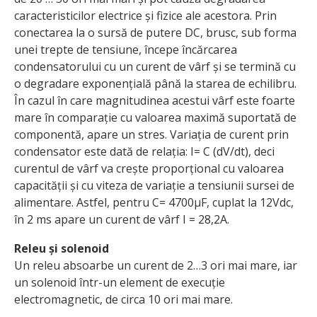
caracteristicilor electrice și fizice ale acestora. Prin
conectarea la o sursă de putere DC, brusc, sub forma
unei trepte de tensiune, începe încărcarea
condensatorului cu un curent de vârf și se termină cu
o degradare exponențială până la starea de echilibru.
În cazul în care magnitudinea acestui vârf este foarte
mare în comparație cu valoarea maximă suportată de
componentă, apare un stres. Variația de curent prin
condensator este dată de relația: I= C (dV/dt), deci
curentul de vârf va crește proporțional cu valoarea
capacității și cu viteza de variație a tensiunii sursei de
alimentare. Astfel, pentru C= 4700µF, cuplat la 12Vdc,
în 2 ms apare un curent de vârf I = 28,2A.
Releu și solenoid
Un releu absoarbe un curent de 2…3 ori mai mare, iar
un solenoid într-un element de execuție
electromagnetic, de circa 10 ori mai mare.