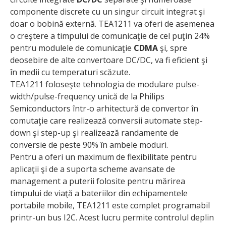
componente discrete cu un singur circuit integrat şi
doar o bobină externă. TEA1211 va oferi de asemenea
o creştere a timpului de comunicaţie de cel puţin 24%
pentru modulele de comunicaţie
CDMA
şi, spre
deosebire de alte convertoare DC/DC, va fi eficient şi
în medii cu temperaturi scăzute.
TEA1211 foloseşte tehnologia de modulare pulse-
width/pulse-frequency unică de la Philips
Semiconductors într-o arhitectură de convertor în
comutaţie care realizează conversii automate step-
down şi step-up şi realizează randamente de
conversie de peste 90% în ambele moduri.
Pentru a oferi un maximum de flexibilitate pentru
aplicaţii şi de a suporta scheme avansate de
management a puterii folosite pentru mărirea
timpului de viaţă a bateriilor din echipamentele
portabile mobile, TEA1211 este complet programabil
printr-un bus I2C. Acest lucru permite controlul deplin