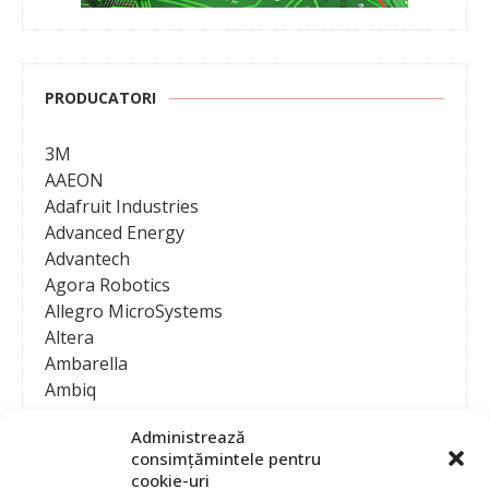
PRODUCATORI
3M
AAEON
Adafruit Industries
Advanced Energy
Advantech
Agora Robotics
Allegro MicroSystems
Altera
Ambarella
Ambiq
AMD / Xilinx
Administrează
Amphenol
consimțămintele pentru
Analog Devices
cookie-uri