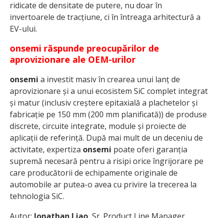
ridicate de densitate de putere, nu doar în
invertoarele de tracțiune, ci în întreaga arhitectură a
EV-ului.
onsemi răspunde preocupărilor de
aprovizionare ale OEM-urilor
onsemi
a investit masiv în crearea unui lanț de
aprovizionare și a unui ecosistem SiC complet integrat
și matur (inclusiv creștere epitaxială a plachetelor și
fabricație pe 150 mm (200 mm planificată)) de produse
discrete, circuite integrate, module și proiecte de
aplicații de referință. După mai mult de un deceniu de
activitate, expertiza
onsemi
poate oferi garanția
supremă necesară pentru a risipi orice îngrijorare pe
care producătorii de echipamente originale de
automobile ar putea-o avea cu privire la trecerea la
tehnologia SiC.
Autor
:
Jonathan Liao
, Sr. Product Line Manager,