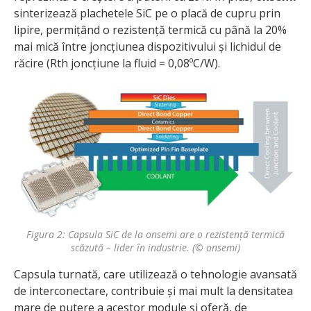
sinterizează plachetele SiC pe o placă de cupru prin
lipire, permițând o rezistență termică cu până la 20%
mai mică între joncțiunea dispozitivului și lichidul de
răcire (Rth joncțiune la fluid = 0,08ºC/W).
Figura 2: Capsula SiC de la onsemi are o rezistență termică
scăzută – lider în industrie. (© onsemi)
Capsula turnată, care utilizează o tehnologie avansată
de interconectare, contribuie și mai mult la densitatea
mare de putere a acestor module și oferă, de