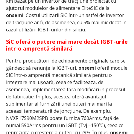
km bazat pe un invertor de tracțiune proiectat cu
ajutorul modulelor de alimentare EliteSiC de la
onsemi
. Costul utilizării SiC într-un astfel de invertor
de tracțiune ar fi, de asemenea, cu 5% mai mic decât în
cazul utilizării IGBT-urilor din siliciu.
SiC oferă o putere mai mare decât IGBT-urile
într-o amprentă similară
Pentru producătorii de echipamente originale care se
gândesc să renunțe la IGBT-uri,
onsemi
oferă module
SiC într-o amprentă mecanică similară pentru o
integrare mai ușoară, ceea ce facilitează, de
asemenea, implementarea fără modificări în procesul
de fabricație. În plus, acestea oferă avantajul
suplimentar al furnizării unei puteri mai mari la
aceeași temperatură de joncțiune. De exemplu,
NVXR17S90M2SPB poate furniza 760Arms, față de
numai 590Arms pentru un IGBT (Tvj =150ºC), ceea ce
reprezintă o creștere a puterii cu 29%. În plus,
onsemi