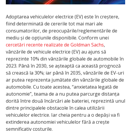
Adoptarea vehiculelor electrice (EV) este în creștere,
fiind determinată de cererile tot mai mari ale
consumatorilor, de preocupările/reglementările de
mediu și de opțiunile disponibile. Conform unei
cercetări recente realizate de Goldman Sachs
,
vânzările de vehicule electrice (EV) au ajuns să
reprezinte 10% din vânzările globale de automobile în
2023. Până în 2030, se așteaptă ca această prognoză
să crească la 30%; iar până în 2035, vânzările de EV-uri
ar putea reprezenta jumătate din vânzările globale de
automobile. Cu toate acestea, “anxietatea legată de
autonomie”, teama de a nu putea parcurge distanța
dorită între două încărcări ale bateriei, reprezintă unul
dintre principalele obstacole în calea utilizării
vehiculelor electrice. Iar cheia pentru a o depăși va fi
extinderea autonomiei vehiculelor fără a crește
semnificativ costurile.