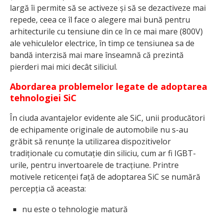
largă îi permite să se activeze și să se dezactiveze mai
repede, ceea ce îl face o alegere mai bună pentru
arhitecturile cu tensiune din ce în ce mai mare (800V)
ale vehiculelor electrice, în timp ce tensiunea sa de
bandă interzisă mai mare înseamnă că prezintă
pierderi mai mici decât siliciul.
Abordarea problemelor legate de adoptarea
tehnologiei SiC
În ciuda avantajelor evidente ale SiC, unii producători
de echipamente originale de automobile nu s-au
grăbit să renunțe la utilizarea dispozitivelor
tradiționale cu comutație din siliciu, cum ar fi IGBT-
urile, pentru invertoarele de tracțiune. Printre
motivele reticenței față de adoptarea SiC se numără
percepția că aceasta:
nu este o tehnologie matură