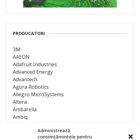
PRODUCATORI
3M
AAEON
Adafruit Industries
Advanced Energy
Advantech
Agora Robotics
Allegro MicroSystems
Altera
Ambarella
Ambiq
AMD / Xilinx
Administrează
Amphenol
consimțămintele pentru
Analog Devices