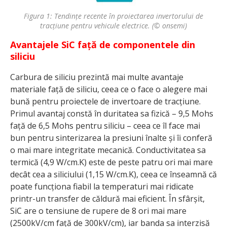
Figura 1: Tendințe recente în proiectarea invertorului de
tracțiune pentru vehicule electrice. (© onsemi)
Avantajele SiC față de componentele din
siliciu
Carbura de siliciu prezintă mai multe avantaje
materiale față de siliciu, ceea ce o face o alegere mai
bună pentru proiectele de invertoare de tracțiune.
Primul avantaj constă în duritatea sa fizică – 9,5 Mohs
față de 6,5 Mohs pentru siliciu – ceea ce îl face mai
bun pentru sinterizarea la presiuni înalte și îi conferă
o mai mare integritate mecanică. Conductivitatea sa
termică (4,9 W/cm.K) este de peste patru ori mai mare
decât cea a siliciului (1,15 W/cm.K), ceea ce înseamnă că
poate funcționa fiabil la temperaturi mai ridicate
printr-un transfer de căldură mai eficient. În sfârșit,
SiC are o tensiune de rupere de 8 ori mai mare
(2500kV/cm față de 300kV/cm), iar banda sa interzisă