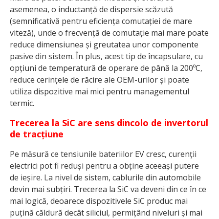
asemenea, o inductanță de dispersie scăzută
(semnificativă pentru eficiența comutației de mare
viteză), unde o frecvență de comutație mai mare poate
reduce dimensiunea și greutatea unor componente
pasive din sistem. În plus, acest tip de încapsulare, cu
opțiuni de temperatură de operare de până la 200ºC,
reduce cerințele de răcire ale OEM-urilor și poate
utiliza dispozitive mai mici pentru managementul
termic.
Trecerea la SiC are sens dincolo de invertorul
de tracțiune
Pe măsură ce tensiunile bateriilor EV cresc, curenții
electrici pot fi reduși pentru a obține aceeași putere
de ieșire. La nivel de sistem, cablurile din automobile
devin mai subțiri. Trecerea la SiC va deveni din ce în ce
mai logică, deoarece dispozitivele SiC produc mai
puțină căldură decât siliciul, permițând niveluri și mai