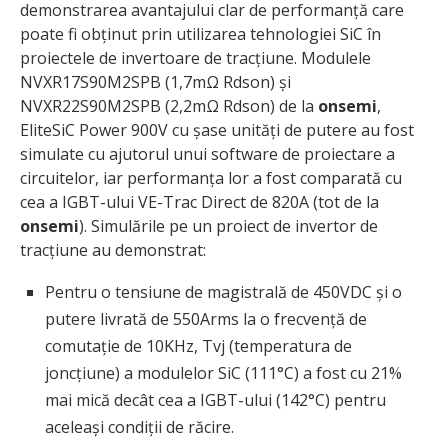
demonstrarea avantajului clar de performanță care
poate fi obținut prin utilizarea tehnologiei SiC în
proiectele de invertoare de tracțiune. Modulele
NVXR17S90M2SPB (1,7mΩ Rdson) și
NVXR22S90M2SPB (2,2mΩ Rdson) de la
onsemi
,
EliteSiC Power 900V cu șase unități de putere au fost
simulate cu ajutorul unui software de proiectare a
circuitelor, iar performanța lor a fost comparată cu
cea a IGBT-ului VE-Trac Direct de 820A (tot de la
onsemi
). Simulările pe un proiect de invertor de
tracțiune au demonstrat:
Pentru o tensiune de magistrală de 450VDC și o
putere livrată de 550Arms la o frecvență de
comutație de 10KHz, Tvj (temperatura de
joncțiune) a modulelor SiC (111°C) a fost cu 21%
mai mică decât cea a IGBT-ului (142°C) pentru
aceleași condiții de răcire.