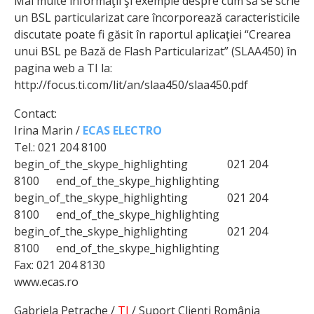
Mai multe informaţii şi exemple despre cum să se scrie
un BSL particularizat care încorporează ca­racteristicile
discutate poate fi găsit în raportul aplicaţiei “Crearea
unui BSL pe Bază de Flash Particularizat” (SLAA450) în
pagina web a TI la:
http://focus.ti.com/lit/an/slaa450/slaa450.pdf
Contact:
Irina Marin /
ECAS ELECTRO
Tel.: 021 204 8100
begin_of_the_skype_highlighting 021 204
8100 end_of_the_skype_highlighting
begin_of_the_skype_highlighting 021 204
8100 end_of_the_skype_highlighting
begin_of_the_skype_highlighting 021 204
8100 end_of_the_skype_highlighting
Fax: 021 204 8130
www.ecas.ro
Gabriela Petrache /
TI
/ Suport Clienţi România