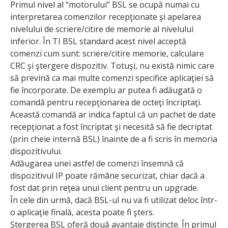
Primul nivel al “motorului” BSL se ocupă numai cu
interpretarea comenzilor recepţionate şi apelarea
nivelului de scriere/citire de memorie al nivelului
inferior. În TI BSL standard acest nivel acceptă
comenzi cum sunt: scriere/citire memorie, calculare
CRC şi ştergere dispozitiv. Totuşi, nu există nimic care
să prevină ca mai multe comenzi specifice aplicaţiei să
fie încorporate. De exemplu ar putea fi adăugată o
comandă pentru recepţionarea de octeţi încriptaţi.
Această comandă ar indica faptul că un pachet de date
recepţionat a fost încriptat şi necesită să fie decriptat
(prin cheie internă BSL) înainte de a fi scris în memoria
dispozitivului.
Adăugarea unei astfel de comenzi însemnă că
dispozitivul IP poate rămâne securizat, chiar dacă a
fost dat prin reţea unui client pentru un upgrade.
În cele din urmă, dacă BSL-ul nu va fi utilizat deloc într-
o aplicaţie finală, acesta poate fi şters.
Ştergerea BSL oferă două avantaje distincte. În primul