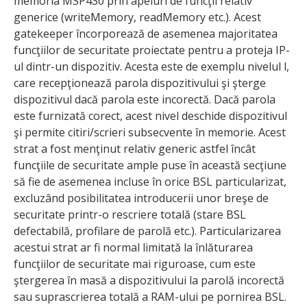
memoria MSP430 prin apeluri de funcţii relativ
generice (writeMemory, readMemory etc.). Acest
gatekeeper încorporează de asemenea majoritatea
funcţiilor de securitate proiectate pentru a proteja IP-
ul dintr-un dispozitiv. Acesta este de exemplu nivelul l,
care recepţionează parola dispozitivului şi şterge
dispozitivul dacă parola este incorectă. Dacă parola
este furnizată corect, acest nivel deschide dispozitivul
şi permite citiri/scrieri subsecvente în memorie. Acest
strat a fost menţinut relativ generic astfel încât
funcţiile de securitate ample puse în această secţiune
să fie de asemenea incluse în orice BSL particularizat,
excluzând posibilitatea introducerii unor breşe de
securitate printr-o rescriere totală (stare BSL
defectabilă, profilare de parolă etc.). Particularizarea
acestui strat ar fi normal limitată la înlăturarea
funcţiilor de securitate mai riguroase, cum este
ştergerea în masă a dispozitivului la parolă incorectă
sau supra­scrie­rea totală a RAM-ului pe pornirea BSL.