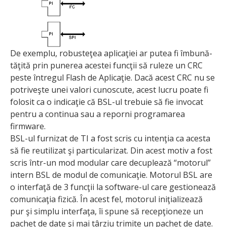
De exem­plu, robusteţea aplicaţiei ar putea fi îmbună­
tă­ţită prin punerea acestei funcţii să ruleze un CRC
peste întregul Flash de Aplicaţie. Dacă acest CRC nu se
potriveşte unei valori cunoscute, acest lucru poate fi
folosit ca o indicaţie că BSL-ul trebuie să fie invocat
pentru a continua sau a reporni programarea
firmware.
BSL-ul furnizat de TI a fost scris cu intenţia ca acesta
să fie reutilizat şi particularizat. Din acest motiv a fost
scris într-un mod modular care decuplează “motorul”
intern BSL de modul de comunicaţie. Motorul BSL are
o interfaţă de 3 funcţii la software-ul care gestionează
comunicaţia fizică. În acest fel, motorul iniţializează
pur şi simplu interfaţa, îi spune să recepţioneze un
pachet de date şi mai târziu trimite un pachet de date.