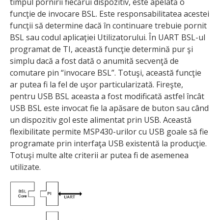
timpul pornirii fiecărui dispozitiv, este apelată o
funcţie de invocare BSL. Este responsabi­litatea acestei
funcţii să determine dacă în conti­nuare trebuie pornit
BSL sau codul aplicaţiei Utili­zatorului. În UART BSL-ul
programat de TI, această funcţie determină pur şi
simplu dacă a fost dată o anumită secvenţă de
comutare pin “invocare BSL”. Totuşi, această funcţie
ar putea fi la fel de uşor par­ti­cularizată. Fireşte,
pentru USB BSL aceasta a fost modificată astfel încât
USB BSL este invocat fie la apăsare de buton sau când
un dispozitiv gol este ali­mentat prin USB. Această
flexibilitate permite MSP430-urilor cu USB goale să fie
programate prin interfaţa USB existentă la producţie.
Totuşi multe alte criterii ar putea fi de asemenea
utilizate.