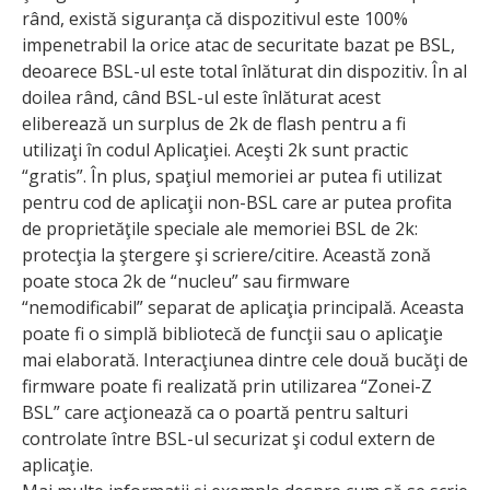
rând, există siguranţa că dispozitivul este 100%
impenetrabil la orice atac de securitate bazat pe BSL,
deoarece BSL-ul este total înlăturat din dispozitiv. În al
doilea rând, când BSL-ul este înlăturat acest
eliberează un surplus de 2k de flash pentru a fi
utilizaţi în codul Aplicaţiei. Aceşti 2k sunt practic
“gratis”. În plus, spaţiul memoriei ar putea fi utilizat
pentru cod de aplicaţii non-BSL care ar putea pro­fita
de proprietăţile speciale ale memoriei BSL de 2k:
protecţia la ştergere şi scriere/citire. Această zonă
poate stoca 2k de “nucleu” sau firmware
“nemodificabil” separat de aplicaţia principală. Aceasta
poate fi o simplă bibliotecă de funcţii sau o aplicaţie
mai elaborată. Interacţiunea dintre cele două bucăţi de
firmware poate fi realizată prin utilizarea “Zonei-Z
BSL” care acţionează ca o poartă pentru salturi
controlate între BSL-ul securizat şi codul extern de
aplicaţie.