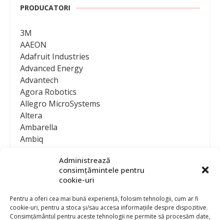
PRODUCATORI
3M
AAEON
Adafruit Industries
Advanced Energy
Advantech
Agora Robotics
Allegro MicroSystems
Altera
Ambarella
Ambiq
AMD / Xilinx
Administrează
Amphenol
consimțămintele pentru
Analog Devices
cookie-uri
Anritsu Corporation
Ansys
Pentru a oferi cea mai bună experiență, folosim tehnologii, cum ar fi
cookie-uri, pentru a stoca și/sau accesa informațiile despre dispozitive.
APS
Consimțământul pentru aceste tehnologii ne permite să procesăm date,