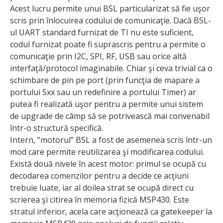
Acest lucru permite unui BSL particularizat să fie uşor
scris prin înlocuirea codului de comunicaţie. Dacă BSL-
ul UART standard furnizat de TI nu este suficient,
codul furnizat poate fi suprascris pentru a permite o
comunicaţie prin I2C, SPI, RF, USB sau orice altă
interfaţă/protocol imaginabile. Chiar şi ceva trivial ca o
schimbare de pin pe port (prin funcţia de mapare a
portului 5xx sau un redefinire a portului Timer) ar
putea fi realizată uşor pentru a permite unui sistem
de upgrade de câmp să se potrivească mai convenabil
într-o structură specifică.
Intern, “motorul” BSL a fost de asemenea scris într-un
mod care permite reutilizarea şi modificarea codului.
Există două nivele în acest motor: primul se ocupă cu
decodarea comenzilor pentru a decide ce acţiuni
trebuie luate, iar al doilea strat se ocupă direct cu
scrierea şi citirea în memoria fizică MSP430. Este
stratul inferior, acela care acţionează ca gatekeeper la