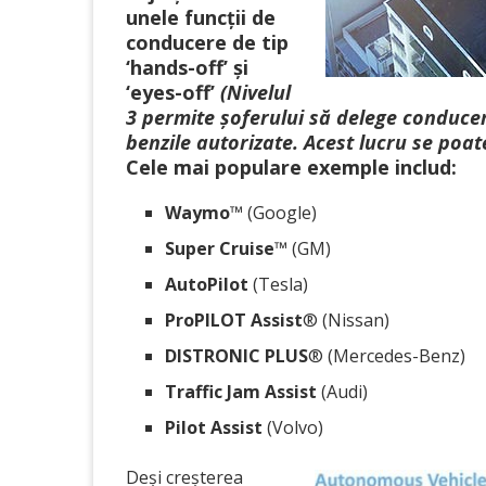
unele funcții de
conducere de tip
‘hands-off’ și
‘eyes-off’
(Nivelul
3 permite șoferului să delege conducere
benzile autorizate. Acest lucru se poat
Cele mai populare exemple includ:
Waymo
™ (Google)
Super Cruise
™ (GM)
AutoPilot
(Tesla)
ProPILOT Assist
® (Nissan)
DISTRONIC PLUS
® (Mercedes-Benz)
Traffic Jam Assist
(Audi)
Pilot Assist
(Volvo)
Deși creșterea