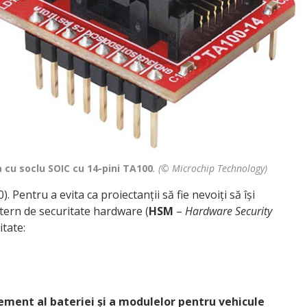
 cu soclu SOIC cu 14-pini TA100
.
(© Microchip Technology)
entru a evita ca proiectanții să fie nevoiți să își
tern de securitate hardware (
HSM
–
Hardware Security
itate:
ment al bateriei și a modulelor pentru vehicule