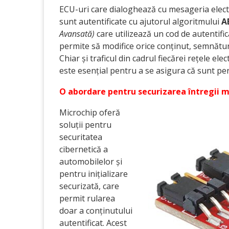
ECU-uri care dialoghează cu mesageria elect
sunt autentificate cu ajutorul algoritmului
A
Avansată)
care utilizează un cod de autentific
permite să modifice orice conținut, semnături
Chiar și traficul din cadrul fiecărei rețele ele
este esențial pentru a se asigura că sunt pe
O abordare pentru securizarea întregii ma
Microchip oferă
soluții pentru
securitatea
cibernetică a
automobilelor și
pentru inițializare
securizată, care
permit rularea
doar a conținutului
autentificat. Acest