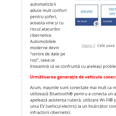
automatizării
aduce mult confort
pentru șoferi,
aceasta vine și cu
riscul atacurilor
cibernetice.
Automobilele
Figura 1
:
Cele șase
moderne devin
“centre de date pe
roți”, ceea ce
înseamnă că se confruntă cu aceleași probl
Următoarea generație de vehicule conec
Acum, mașinile sunt conectate mai mult ca ni
utilizează Bluetooth® pentru a conecta un ape
apelează asistența rutieră, utilizare Wi-Fi®
unui EV (vehicul electric) la un încărcător c
infractorii cibernetici.