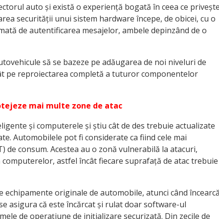
sectorul auto și există o experiență bogată în ceea ce priveșt
rea securității unui sistem hardware începe, de obicei, cu o
urmată de autentificarea mesajelor, ambele depinzând de o
 autovehicule să se bazeze pe adăugarea de noi niveluri de
ecât pe reproiectarea completă a tuturor componentelor
rotejeze mai multe zone de atac
ligente și computerele și știu cât de des trebuie actualizate
te. Automobilele pot fi considerate ca fiind cele mai
oT) de consum. Acestea au o zonă vulnerabilă la atacuri,
a computerelor, astfel încât fiecare suprafață de atac trebuie
de echipamente originale de automobile, atunci când încearc
se asigura că este încărcat și rulat doar software-ul
ele de operațiune de inițializare securizată. Din zecile de