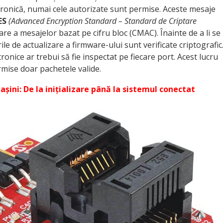
ronică, numai cele autorizate sunt permise. Aceste mesaje
ES
(Advanced Encryption Standard – Standard de Criptare
are a mesajelor bazat pe cifru bloc (CMAC). Înainte de a li se
le de actualizare a firmware-ului sunt verificate criptografic
ctronice ar trebui să fie inspectat pe fiecare port. Acest lucru
rmise doar pachetele valide.
șini: De la inițializare până la sistemul conectat