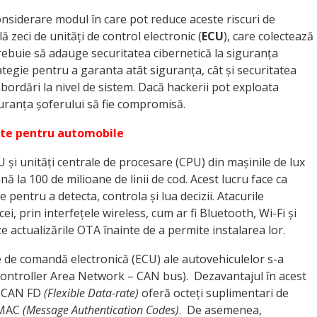
onsiderare modul în care pot reduce aceste riscuri de
lă zeci de unități de control electronic (
ECU
), care colectează
i trebuie să adauge securitatea cibernetică la siguranța
tegie pentru a garanta atât siguranța, cât și securitatea
bordări la nivel de sistem. Dacă hackerii pot exploata
siguranța șoferului să fie compromisă.
tate pentru automobile
și unități centrale de procesare (CPU) din mașinile de lux
ă la 100 de milioane de linii de cod. Acest lucru face ca
pentru a detecta, controla și lua decizii. Atacurile
ei, prin interfețele wireless, cum ar fi Bluetooth, Wi-Fi și
ze actualizările OTA înainte de a permite instalarea lor.
le de comandă electronică (ECU) ale autovehiculelor s-a
 (Controller Area Network – CAN bus). Dezavantajul în acest
i. CAN FD
(Flexible Data-rate)
oferă octeți suplimentari de
 MAC
(Message Authentication Codes)
. De asemenea,