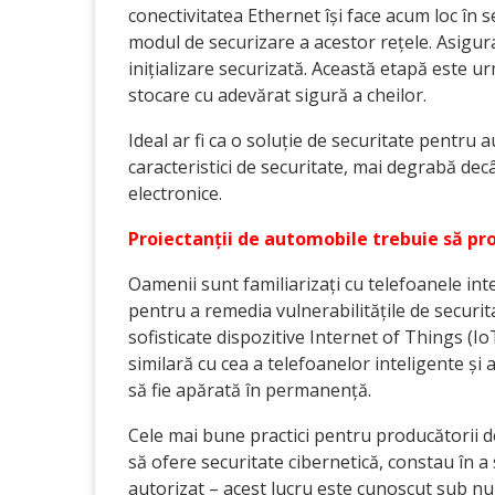
conectivitatea Ethernet își face acum loc în 
modul de securizare a acestor rețele. Asigura
inițializare securizată. Această etapă este 
stocare cu adevărat sigură a cheilor.
Ideal ar fi ca o soluție de securitate pentru
caracteristici de securitate, mai degrabă d
electronice.
Proiectanții de automobile trebuie să p
Oamenii sunt familiarizați cu telefoanele inte
pentru a remedia vulnerabilitățile de securita
sofisticate dispozitive Internet of Things (I
similară cu cea a telefoanelor inteligente și 
să fie apărată în permanență.
Cele mai bune practici pentru producătorii 
să ofere securitate cibernetică, constau în a 
autorizat – acest lucru este cunoscut sub num