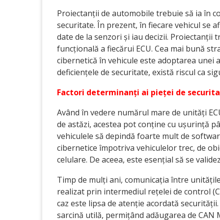
Proiectanții de automobile trebuie să ia în c
securitate. În prezent, în fiecare vehicul se af
date de la senzori și iau decizii. Proiectanți
funcțională a fiecărui ECU. Cea mai bună stra
cibernetică în vehicule este adoptarea unei a
deficiențele de securitate, există riscul ca 
Factori determinanți ai pieței de securi
Având în vedere numărul mare de unități ECU 
de astăzi, acestea pot conține cu ușurință pân
vehiculele să depindă foarte mult de software 
cibernetice împotriva vehiculelor trec, de obic
celulare. De aceea, este esențial să se valide
Timp de mulți ani, comunicația între unități
realizat prin intermediul rețelei de control
caz este lipsa de atenție acordată securități
sarcină utilă, permițând adăugarea de CAN