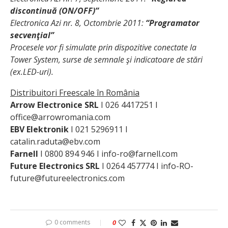
discontinuă (ON/OFF)”
Electronica Azi nr. 8, Octombrie 2011:
“Programator
secvenţial”
Procesele vor fi simulate prin dispozitive conectate la
Tower System, surse de semnale şi indicatoare de stări
(ex.LED-uri).
Distribuitori Freescale în România
Arrow Electronice SRL
I 026 4417251 I
office@arrowromania.com
EBV Elektronik
I 021 5296911 I
catalin.raduta@ebv.com
Farnell
I 0800 894 946 I info-ro@farnell.com
Future Electronics SRL
I 0264 457774 I info-RO-
future@futureelectronics.com
0 comments
0