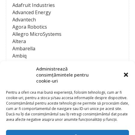
Adafruit Industries
Advanced Energy
Advantech
Agora Robotics
Allegro MicroSystems
Altera
Ambarella
Ambiq
AMD / Xilinx
Administrează
Amphenol
consimțămintele pentru
Analog Devices
cookie-uri
Anritsu Corporation
Ansys
Pentru a oferi cea mai bună experiență, folosim tehnologii, cum ar fi
cookie-uri, pentru a stoca și/sau accesa informațiile despre dispozitive.
APS
Consimțământul pentru aceste tehnologii ne permite să procesăm date,
Arduino
cum ar fi comportamentul de navigare sau ID-uri unice pe acest site.
Arm
Dacă nu îți dai consimțământul sau îți retragi consimțământul dat poate
avea afecte negative asupra unor anumite funcționalități și funcții.
Asentics
ASM