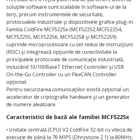
soluţiile software sunt scalabile în software-ul de la
terţi, precum instrumentele de securitate,
protocoalele industriale şi dispozitivele grafice plug-in.
Familia ColdFire MCF5225x (MCF52252,MCF52254,
MCF52255, MCF52256, MCF52258 şi MCF52259)
cuprinde microprocesoare cu set redus de instrucţiuni
(RISC) şi integrează opţiunile de conectivitate la
principalele protocoale de comunicaţie industrială,
incluzând 10/100BaseT Ethernet Controller şi USB
On-the-Go Controller cu un FlexCAN Controller
opţional.
Pentru securizarea comunicaţiilor există opţional un
accelerator de criptografie hardware şi un generator
de numere aleatoare.
Caracteristici de bază ale familiei MCF5225x
• Unitate centrală (CPU) V2 ColdFire 32-bit cu viteza de
execuţie de până la 76 MIPS (Dhrystone 2.1) la 80MHz,