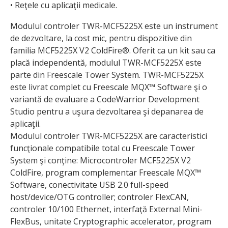
• Reţele cu aplicaţii medicale.
Modulul controler TWR-MCF5225X este un instrument
de dezvoltare, la cost mic, pentru dispozitive din
familia MCF5225X V2 ColdFire®. Oferit ca un kit sau ca
placă independentă, modulul TWR-MCF5225X este
parte din Freescale Tower System. TWR-MCF5225X
este livrat complet cu Freescale MQX™ Software şi o
variantă de evaluare a CodeWarrior Development
Studio pentru a uşura dezvoltarea şi depanarea de
aplicaţii.
Modulul controler TWR-MCF5225X are caracteristici
funcţionale compatibile total cu Freescale Tower
System şi conţine: Microcontroler MCF5225X V2
ColdFire, program complementar Freescale MQX™
Software, conectivitate USB 2.0 full-speed
host/device/OTG controller; controler FlexCAN,
controler 10/100 Ethernet, interfaţă External Mini-
FlexBus, unitate Cryptographic accelerator, program