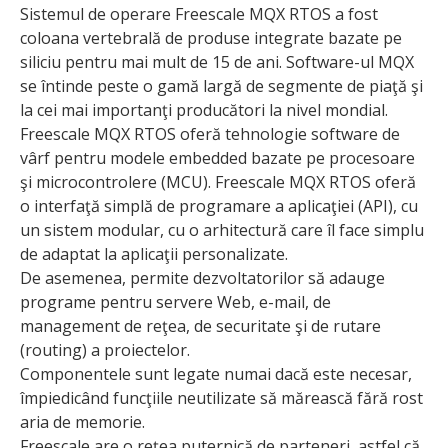
Sistemul de operare Freescale MQX RTOS a fost
coloana vertebrală de produse integrate bazate pe
siliciu pentru mai mult de 15 de ani. Software-ul MQX
se întinde peste o gamă largă de segmente de piaţă şi
la cei mai importanţi producători la nivel mondial.
Freescale MQX RTOS oferă tehnologie software de
vârf pentru modele embedded bazate pe procesoare
şi microcontrolere (MCU). Freescale MQX RTOS oferă
o interfaţă simplă de programare a aplicaţiei (API), cu
un sistem modular, cu o arhitectură care îl face simplu
de adaptat la aplicaţii personalizate.
De asemenea, permite dezvoltatorilor să adauge
programe pentru servere Web, e-mail, de
management de reţea, de securitate şi de rutare
(routing) a proiectelor.
Componentele sunt legate numai dacă este necesar,
împiedicând funcţiile neutilizate să mărească fără rost
aria de memorie.
Freescale are o reţea puternică de parteneri, astfel că