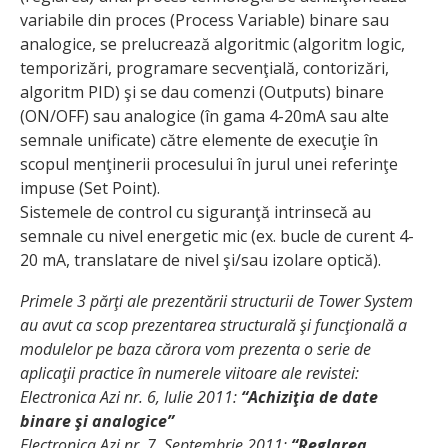
variabile din proces (Process Variable) binare sau
analogice, se prelucrează algoritmic (algoritm logic,
temporizări, programare secvenţială, contorizări,
algoritm PID) şi se dau comenzi (Outputs) binare
(ON/OFF) sau analogice (în gama 4-20mA sau alte
semnale unificate) către elemente de execuţie în
scopul menţinerii procesului în jurul unei referinţe
impuse (Set Point).
Sistemele de control cu siguranţă intrinsecă au
semnale cu nivel energetic mic (ex. bucle de curent 4-
20 mA, translatare de nivel şi/sau izolare optică).
Primele 3 părţi ale prezentării structurii de Tower System
au avut ca scop prezentarea structurală şi funcţională a
modulelor pe baza cărora vom prezenta o serie de
aplicaţii practice în numerele viitoare ale revistei:
Electronica Azi nr. 6, Iulie 2011:
“Achiziţia de date
binare şi analogice”
Electronica Azi nr. 7, Septembrie 2011:
“Reglarea