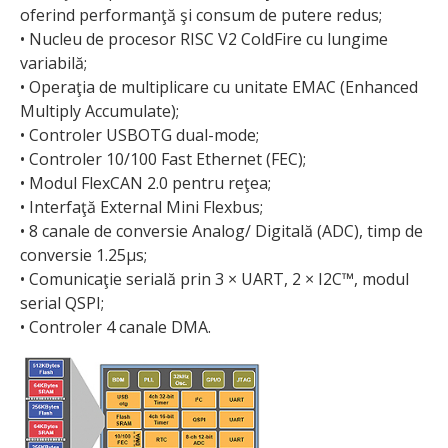
oferind performanţă şi consum de putere redus;
• Nucleu de procesor RISC V2 ColdFire cu lungime
variabilă;
• Operaţia de multiplicare cu unitate EMAC (Enhanced
Multiply Accumulate);
• Controler USBOTG dual-mode;
• Controler 10/100 Fast Ethernet (FEC);
• Modul FlexCAN 2.0 pentru reţea;
• Interfaţă External Mini Flexbus;
• 8 canale de conversie Analog/ Digitală (ADC), timp de
conversie 1.25µs;
• Comunicaţie serială prin 3 × UART, 2 × I2C™, modul
serial QSPI;
• Controler 4 canale DMA.