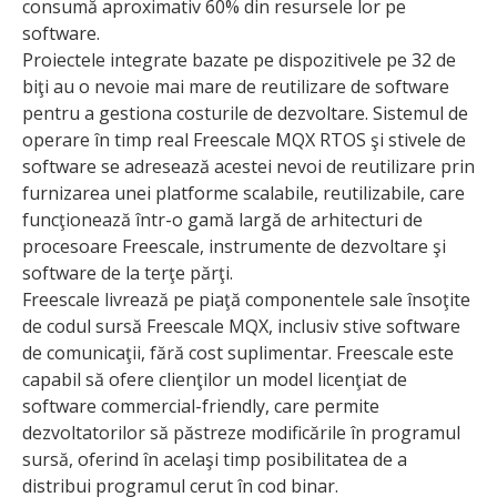
consumă aproximativ 60% din resursele lor pe
software.
Proiectele integrate bazate pe dispozitivele pe 32 de
biţi au o nevoie mai mare de reutilizare de software
pentru a gestiona costurile de dezvoltare. Sistemul de
operare în timp real Freescale MQX RTOS şi stivele de
software se adresează acestei nevoi de reutilizare prin
furnizarea unei platforme scalabile, reutilizabile, care
funcţionează într-o gamă largă de arhitecturi de
procesoare Freescale, instrumente de dezvoltare şi
software de la terţe părţi.
Freescale livrează pe piaţă componentele sale însoţite
de codul sursă Freescale MQX, inclusiv stive software
de comunicaţii, fără cost suplimentar. Freescale este
capabil să ofere clienţilor un model licenţiat de
software commercial-friendly, care permite
dezvoltatorilor să păstreze modificările în programul
sursă, oferind în acelaşi timp posibilitatea de a
distribui programul cerut în cod binar.