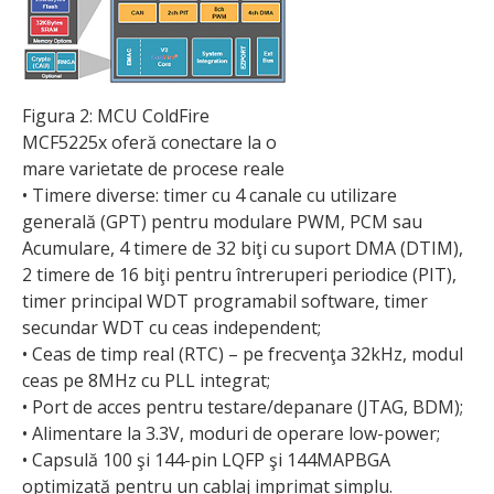
Figura 2: MCU ColdFire
MCF5225x oferă conectare la o
mare varietate de procese reale
• Timere diverse: timer cu 4 canale cu utilizare
generală (GPT) pentru modulare PWM, PCM sau
Acumulare, 4 timere de 32 biţi cu suport DMA (DTIM),
2 timere de 16 biţi pentru întreruperi periodice (PIT),
timer principal WDT programabil software, timer
secundar WDT cu ceas independent;
• Ceas de timp real (RTC) – pe frecvenţa 32kHz, modul
ceas pe 8MHz cu PLL integrat;
• Port de acces pentru testare/depanare (JTAG, BDM);
• Alimentare la 3.3V, moduri de operare low-power;
• Capsulă 100 şi 144-pin LQFP şi 144MAPBGA
optimizată pentru un cablaj imprimat simplu.