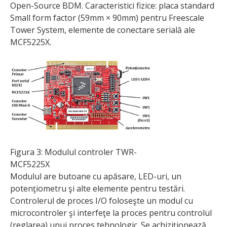
Open-Source BDM. Caracteristici fizice: placa standard
Small form factor (59mm × 90mm) pentru Freescale
Tower System, elemente de conectare serială ale
MCF5225X.
Figura 3: Modulul controler TWR-
MCF5225X
Modulul are butoane cu apăsare, LED-uri, un
potenţiometru şi alte elemente pentru testări.
Controlerul de proces I/O foloseşte un modul cu
microcontroler şi interfeţe la proces pentru controlul
(reglarea) unui proces tehnologic. Se achiziţionează