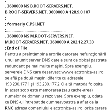
. 3600000 NS B.ROOT-SERVERS.NET.
B.ROOT-SERVERS.NET. 3600000 A 128.9.0.107
;
; formerly C.PSI.NET
;……………………………………………….
. 3600000 NS M.ROOT-SERVERS.NET.
M.ROOT-SERVERS.NET. 3600000 A 202.12.27.33
; End of File
Pentru a preîntâmpina erorile datorate nefuncţionării
unui anumit server DNS datele sunt de obicei păstrate
redundant pe mai multe maşini. Spre exemplu,
serverele DNS care deservesc www.electronica-azi.ro
se află pe două maşini diferite cu adresele
193.230.177.1 şi 193.230.177.2. O altă metodă folosită
în acest scop este memorarea (sau cache-area)
numelor de domeniu rezolvate. Spre exemplu, odată
ce DNS-ul întrebat de dumneavoastră a aflat de la
RNC
adresa domeniului electronica-azi.ro, orice cerere