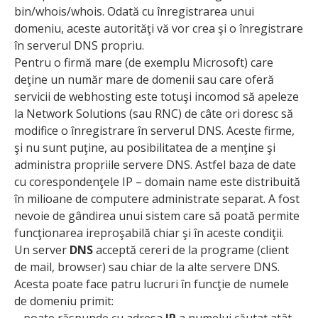
bin/whois/whois. Odată cu înregistrarea unui
domeniu, aceste autorităţi vă vor crea şi o înregistrare
în serverul DNS propriu.
Pentru o firmă mare (de exemplu Microsoft) care
deţine un număr mare de domenii sau care oferă
servicii de webhosting este totuşi incomod să apeleze
la Network Solutions (sau RNC) de câte ori doresc să
modifice o înregistrare în serverul DNS. Aceste firme,
şi nu sunt puţine, au posibilitatea de a menţine şi
administra propriile servere DNS. Astfel baza de date
cu corespondenţele IP – domain name este distribuită
în milioane de computere administrate separat. A fost
nevoie de gândirea unui sistem care să poată permite
funcţionarea ireproşabilă chiar şi în aceste condiţii.
Un server
DNS
acceptă cereri de la programe (client
de mail, browser) sau chiar de la alte servere DNS.
Acesta poate face patru lucruri în funcţie de numele
de domeniu primit:
– poate răspunde cu adresa
IP
a numelui căutat atât