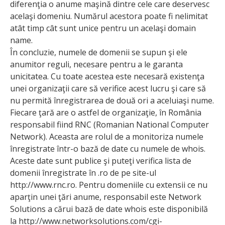
diferenţia o anume maşină dintre cele care deservesc
acelaşi domeniu. Numărul acestora poate fi nelimitat
atât timp cât sunt unice pentru un acelaşi domain
name.
În concluzie, numele de domenii se supun şi ele
anumitor reguli, necesare pentru a le garanta
unicitatea. Cu toate acestea este necesară existenţa
unei organizaţii care să verifice acest lucru şi care să
nu permită înregistrarea de două ori a aceluiaşi nume.
Fiecare ţară are o astfel de organizaţie, în România
responsabil fiind RNC (Romanian National Computer
Network). Aceasta are rolul de a monitoriza numele
înregistrate într-o bază de date cu numele de whois.
Aceste date sunt publice şi puteţi verifica lista de
domenii înregistrate în .ro de pe site-ul
http://www.rnc.ro. Pentru domeniile cu extensii ce nu
aparţin unei ţări anume, responsabil este Network
Solutions a cărui bază de date whois este disponibilă
la http://www.networksolutions.com/cgi-