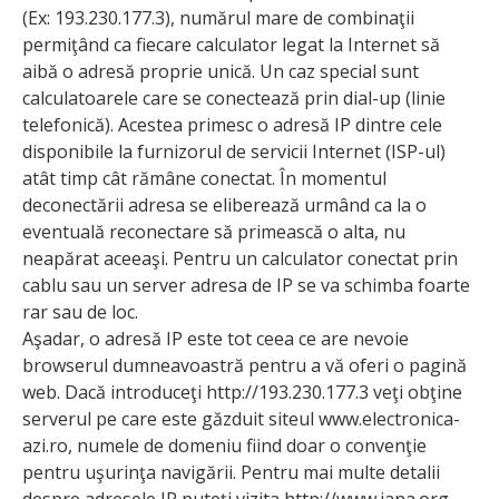
(Ex: 193.230.177.3), numărul mare de combinaţii
permiţând ca fiecare calculator legat la Internet să
aibă o adresă proprie unică. Un caz special sunt
calculatoarele care se conectează prin dial-up (linie
telefonică). Acestea primesc o adresă IP dintre cele
disponibile la furnizorul de servicii Internet (ISP-ul)
atât timp cât rămâne conectat. În momentul
deconectării adresa se eliberează urmând ca la o
eventuală reconectare să primească o alta, nu
neapărat aceeaşi. Pentru un calculator conectat prin
cablu sau un server adresa de IP se va schimba foarte
rar sau de loc.
Aşadar, o adresă IP este tot ceea ce are nevoie
browserul dumneavoastră pentru a vă oferi o pagină
web. Dacă introduceţi http://193.230.177.3 veţi obţine
serverul pe care este găzduit siteul www.electronica-
azi.ro, numele de domeniu fiind doar o convenţie
pentru uşurinţa navigării. Pentru mai multe detalii
despre adresele IP puteţi vizita http://www.iana.org.