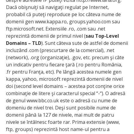
Dacă obişnuiţi să navigaţi regulat pe Internet,
probabil că puteţi reproduce pe loc câteva nume de
domenii gen www.kappa.ro, groups.yahoo.com sau
ftp.microsoft.net. Extensiile .ro, .com sau .net
reprezintă domenii de primul nivel (
sau Top-Level
Domains – TLD
). Sunt câteva sute de astfel de domenii
incluzând .com (prescurtare de la comercial), .net
(network), .org (organizaţie), .gov, etc. precum şi câte
un indicativ pentru fiecare ţară (.ro pentru România,
.fr pentru Franţa, etc). Pe lângă acestea numele gen
kappa, yahoo, microsoft reprezintă domenii de nivel
doi (second level domains – acestea pot conţine orice
combinaţie de litere şi caracterul special “-“). O adresă
de genul www.bbc.co.uk este o adresă cu nume de
domeniu de nivel trei. Deşi sunt posibile nume de
domenii până la 127 de nivele, mai mult de patru
nivele se întâlnesc foarte rar. Prima extensie (www,
ftp, groups) reprezintă host name-ul pentru a