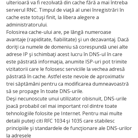
ulterioară va fi rezolvată din cache fără a mai întreba
serverul RNC. Timpul de viaţă al unei înregistrări în
cache este totuşi finit, la libera alegere a
administratorului.
Folosirea cache-ului are, pe lângă numeroase
avantaje (rapiditate, fiabilitate) şi un dezavantaj. Dacă
doriţi ca numele de domeniu să corespundă unei alte
adrese IP şi schimbaţi acest lucru în DNS-ul în care
este păstrată informaţia, anumite ISP-uri pot trimite
vizitatorii care le folosesc serviciile la vechea adresă
păstrată în cache. Astfel este nevoie de aproximativ
trei săptămâni pentru ca modificarea dumneavoastră
să se propage în toate DNS-urile.
Deşi necunoscute unui utilizator obisnuit, DNS-urile
joacă probabil cel mai important rol dintre toate
tehnologiile folosite pe Internet. Pentru mai multe
detalii puteţi citi RFC 1034 şi 1035 care stabilesc
principiile şi standardele de funcţionare ale DNS-urilor
la adresele