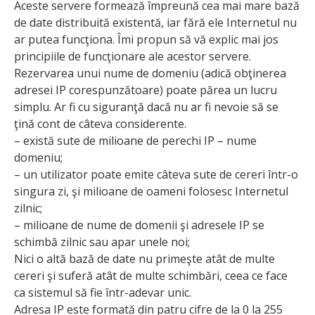
Aceste servere formează împreună cea mai mare bază
de date distribuită existentă, iar fără ele Internetul nu
ar putea funcţiona. Îmi propun să vă explic mai jos
principiile de funcţionare ale acestor servere.
Rezervarea unui nume de domeniu (adică obţinerea
adresei IP corespunzătoare) poate părea un lucru
simplu. Ar fi cu siguranţă dacă nu ar fi nevoie să se
ţină cont de câteva considerente.
– există sute de milioane de perechi IP – nume
domeniu;
– un utilizator poate emite câteva sute de cereri într-o
singura zi, şi milioane de oameni folosesc Internetul
zilnic;
– milioane de nume de domenii şi adresele IP se
schimbă zilnic sau apar unele noi;
Nici o altă bază de date nu primeşte atât de multe
cereri şi suferă atât de multe schimbări, ceea ce face
ca sistemul să fie într-adevar unic.
Adresa IP este formată din patru cifre de la 0 la 255