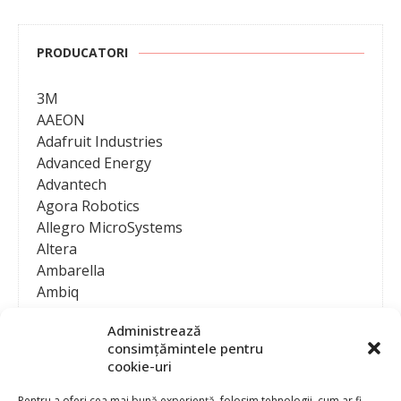
PRODUCATORI
3M
AAEON
Adafruit Industries
Advanced Energy
Advantech
Agora Robotics
Allegro MicroSystems
Altera
Ambarella
Ambiq
AMD / Xilinx
Administrează
Amphenol
consimțămintele pentru
Analog Devices
cookie-uri
Anritsu Corporation
Ansys
Pentru a oferi cea mai bună experiență, folosim tehnologii, cum ar fi