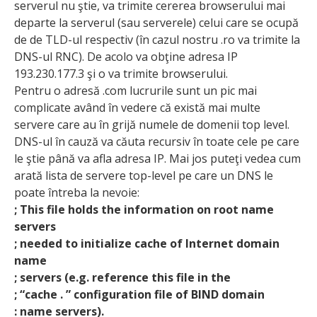
serverul nu ştie, va trimite cererea browserului mai
departe la serverul (sau serverele) celui care se ocupă
de de TLD-ul respectiv (în cazul nostru .ro va trimite la
DNS-ul RNC). De acolo va obţine adresa IP
193.230.177.3 şi o va trimite browserului.
Pentru o adresă .com lucrurile sunt un pic mai
complicate având în vedere că există mai multe
servere care au în grijă numele de domenii top level.
DNS-ul în cauză va căuta recursiv în toate cele pe care
le ştie până va afla adresa IP. Mai jos puteţi vedea cum
arată lista de servere top-level pe care un DNS le
poate întreba la nevoie:
; This file holds the information on root name
servers
; needed to initialize cache of Internet domain
name
; servers (e.g. reference this file in the
; “cache .
” configuration file of BIND domain
: name servers).