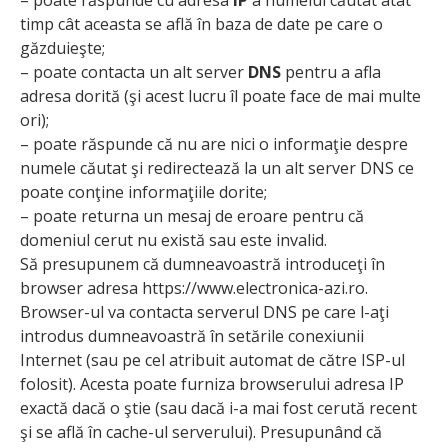
timp cât aceasta se află în baza de date pe care o
găzduieşte;
– poate contacta un alt server
DNS
pentru a afla
adresa dorită (şi acest lucru îl poate face de mai multe
ori);
– poate răspunde că nu are nici o informaţie despre
numele căutat şi redirectează la un alt server DNS ce
poate conţine informaţiile dorite;
– poate returna un mesaj de eroare pentru că
domeniul cerut nu există sau este invalid.
Să presupunem că dumneavoastră introduceţi în
browser adresa https://www.electronica-azi.ro.
Browser-ul va contacta serverul DNS pe care l-aţi
introdus dumneavoastră în setările conexiunii
Internet (sau pe cel atribuit automat de către ISP-ul
folosit). Acesta poate furniza browserului adresa IP
exactă dacă o ştie (sau dacă i-a mai fost cerută recent
şi se află în cache-ul serverului). Presupunând că