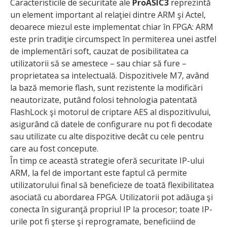
Caracteristicile de securitate ale
ProASIC3
reprezintă
un element important al relaţiei dintre ARM şi Actel,
deoarece miezul este implementat chiar în FPGA: ARM
este prin tradiţie circumspect în permiterea unei astfel
de implementări soft, cauzat de posibilitatea ca
utilizatorii să se amestece – sau chiar să fure –
proprietatea sa intelectuală. Dispozitivele M7, având
la bază memorie flash, sunt rezistente la modificări
neautorizate, putând folosi tehnologia patentată
FlashLock şi motorul de criptare AES al dispozitivului,
asigurând că datele de configurare nu pot fi decodate
sau utilizate cu alte dispozitive decât cu cele pentru
care au fost concepute.
În timp ce această strategie oferă securitate IP-ului
ARM, la fel de important este faptul că permite
utilizatorului final să beneficieze de toată flexibilitatea
asociată cu abordarea FPGA. Utilizatorii pot adăuga şi
conecta în siguranţă propriul IP la procesor; toate IP-
urile pot fi şterse şi reprogramate, beneficiind de