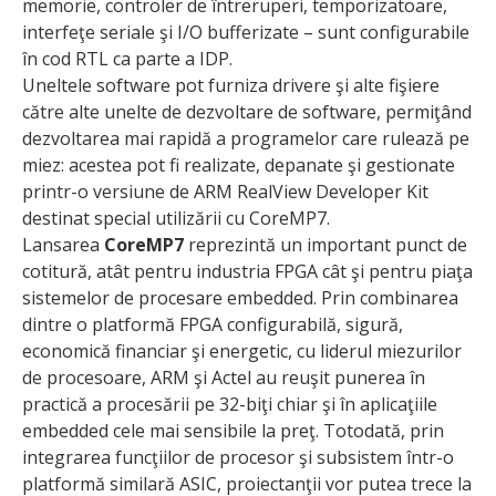
memorie, controler de întreruperi, temporizatoare,
interfeţe seriale şi I/O bufferizate – sunt configurabile
în cod RTL ca parte a IDP.
Uneltele software pot furniza drivere şi alte fişiere
către alte unelte de dezvoltare de software, permiţând
dezvoltarea mai rapidă a programelor care rulează pe
miez: acestea pot fi realizate, depanate şi gestionate
printr-o versiune de ARM RealView Developer Kit
destinat special utilizării cu CoreMP7.
Lansarea
CoreMP7
reprezintă un important punct de
cotitură, atât pentru industria FPGA cât şi pentru piaţa
sistemelor de procesare embedded. Prin combinarea
dintre o platformă FPGA configurabilă, sigură,
economică financiar şi energetic, cu liderul miezurilor
de procesoare, ARM şi Actel au reuşit punerea în
practică a procesării pe 32-biţi chiar şi în aplicaţiile
embedded cele mai sensibile la preţ. Totodată, prin
integrarea funcţiilor de procesor şi subsistem într-o
platformă similară ASIC, proiectanţii vor putea trece la