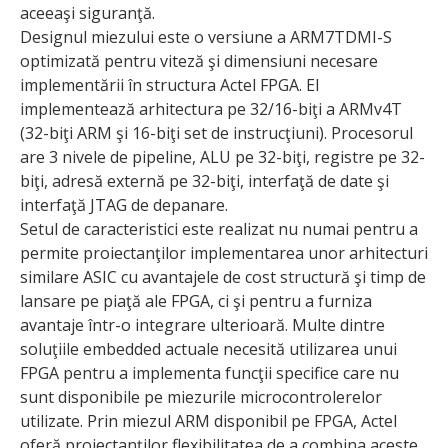
aceeaşi siguranţă.
Designul miezului este o versiune a ARM7TDMI-S
optimizată pentru viteză şi dimensiuni necesare
implementării în structura Actel FPGA. El
implementează arhitectura pe 32/16-biţi a ARMv4T
(32-biţi ARM şi 16-biţi set de instrucţiuni). Procesorul
are 3 nivele de pipeline, ALU pe 32-biţi, registre pe 32-
biţi, adresă externă pe 32-biţi, interfaţă de date şi
interfaţă JTAG de depanare.
Setul de caracteristici este realizat nu numai pentru a
permite proiectanţilor implementarea unor arhitecturi
similare ASIC cu avantajele de cost structură şi timp de
lansare pe piaţă ale FPGA, ci şi pentru a furniza
avantaje într-o integrare ulterioară. Multe dintre
soluţiile embedded actuale necesită utilizarea unui
FPGA pentru a implementa funcţii specifice care nu
sunt disponibile pe miezurile microcontrolerelor
utilizate. Prin miezul ARM disponibil pe FPGA, Actel
oferă proiectanţilor flexibilitatea de a combina aceste