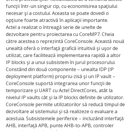
funcţii într-un singur cip, cu economisirea spaţiului
necesar şi a costului. Aceasta se poate dovedi o
opţiune foarte atractivă în aplicaţii importante.
Actel a realizat o întreagă serie de unelte de
dezvoltare pentru proiectarea cu CoreMP7. Cheia
către acestea o reprezintă CoreConsole. Această nouă
unealtă oferă o interfaţă grafică intuitivă şi uşor de
utilizat, care facilitează implementarea rapidă a altor
IP blocks şi a unui subsistem în jurul procesorului.
Constând din două componente – unealta IDP (IP
deployment platform) propriu-zisă şi un IP vault –
CoreConsole suportă integrarea unor funcţii de
temporizare şi UART cu Actel DirectCores, atât la
nivelul IP vaults cât şi la IP blocks definite de utilizator.
CoreConsole permite utilizatorilor să reducă timpul de
dezvoltare al sistemului şi să realizeze o evaluare a
acestuia. Subsistemele periferice – incluzând interfaţă
AHB, interfaţă APB, punte AHB-to-APB, controler