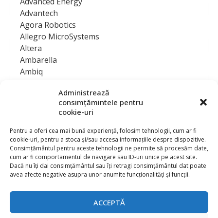
Advanced Energy
Advantech
Agora Robotics
Allegro MicroSystems
Altera
Ambarella
Ambiq
AMD / Xilinx
Administrează
Amphenol
consimțămintele pentru
Analog Devices
cookie-uri
Anritsu Corporation
Ansys
Pentru a oferi cea mai bună experiență, folosim tehnologii, cum ar fi
cookie-uri, pentru a stoca și/sau accesa informațiile despre dispozitive.
APS
Consimțământul pentru aceste tehnologii ne permite să procesăm date,
Arduino
cum ar fi comportamentul de navigare sau ID-uri unice pe acest site.
Arm
Dacă nu îți dai consimțământul sau îți retragi consimțământul dat poate
avea afecte negative asupra unor anumite funcționalități și funcții.
Asentics
ASM
Astrocast
ACCEPTĂ
ATEN International
Contact
Publicitate