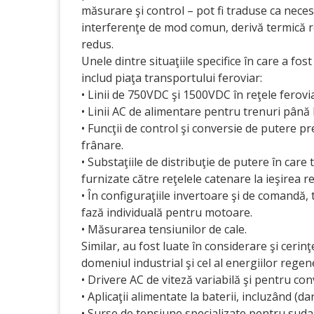
măsurare şi control – pot fi traduse ca nece
interferenţe de mod comun, derivă termică r
redus.
Unele dintre situaţiile specifice în care a f
includ piaţa transportului feroviar:
• Linii de 750VDC şi 1500VDC în reţele ferov
• Linii AC de alimentare pentru trenuri până
• Funcţii de control şi conversie de putere p
frânare.
• Substaţiile de distribuţie de putere în car
furnizate către reţelele catenare la ieşirea r
• În configuraţiile invertoare şi de comandă,
fază individuală pentru motoare.
• Măsurarea tensiunilor de cale.
Similar, au fost luate în considerare şi cer
domeniul industrial şi cel al energiilor regen
• Drivere AC de viteză variabilă şi pentru co
• Aplicaţii alimentate la baterii, incluzând (d
• Surse de tensiune specializate pentru sudar