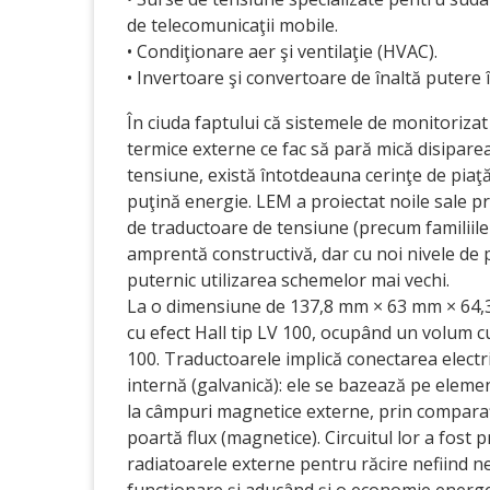
de telecomunicaţii mobile.
• Condiţionare aer şi ventilaţie (HVAC).
• Invertoare şi convertoare de înaltă putere 
În ciuda faptului că sistemele de monitorizat
termice externe ce fac să pară mică disipare
tensiune, există întotdeauna cerinţe de piaţă
puţină energie. LEM a proiectat noile sale p
de traductoare de tensiune (precum familiile 
amprentă constructivă, dar cu noi nivele de pr
puternic utilizarea schemelor mai vechi.
La o dimensiune de 137,8 mm × 63 mm × 64,3 
cu efect Hall tip LV 100, ocupând un volum c
100. Traductoarele implică conectarea electri
internă (galvanică): ele se bazează pe element
la câmpuri magnetice externe, prin comparaţ
poartă flux (magnetice). Circuitul lor a fost
radiatoarele externe pentru răcire nefiind ne
funcţionare şi aducând şi o economie energet