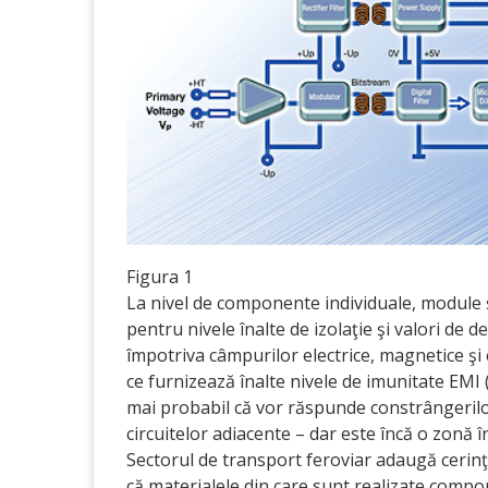
Figura 1
La nivel de componente individuale, module ş
pentru nivele înalte de izolaţie şi valori de
împotriva câmpurilor electrice, magnetice şi
ce furni­zează înalte nivele de imunitate EMI
mai probabil că vor răspunde constrângerilo
circuitelor adiacente – dar este încă o zonă 
Sectorul de transport feroviar adaugă cerinţ
că materialele din care sunt realizate compon