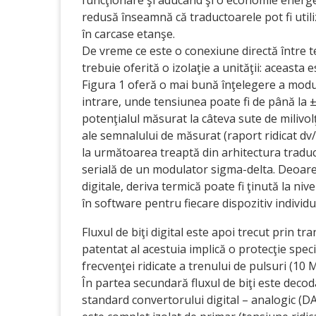
redusă înseamnă că traductoarele pot fi utili
în carcase etanşe.
De vreme ce este o conexiune directă între t
trebuie oferită o izolaţie a unităţii: aceasta
Figura 1 oferă o mai bună înţelegere a modul
intrare, unde tensiunea poate fi de până la 
potenţialul măsurat la câteva sute de milivolţ
ale semnalului de măsurat (raport ridicat dv
la următoarea treaptă din arhitectura traduc
serială de un modulator sigma-delta. Deoare
digitale, deriva termică poate fi ţinută la nive
în software pentru fiecare dispozitiv individua
Fluxul de biţi digital este apoi trecut prin t
patentat al acestuia implică o protecţie speci
frecvenţei ridicate a trenului de pulsuri (10 
În partea secundară fluxul de biţi este decodat 
standard convertorului digital – analogic (D