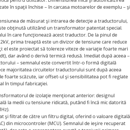
zate în spaţii închise – în carcasa motoarelor de exemplu – ş
ensiunea de măsurat şi intrarea de detecţie a traductorului,
 este obţinută utilizând un transformator patentat special.
ui în care funcţionează acest traductor. De la pinul de
±2kV, prima treaptă este un divizor de tensiune care reduce
i: el este proiectat să tolereze viteze de variaţie foarte mari
/dt), dar având o derivă termică redusă. Imediat după aceea –
torului – semnalul este convertit într-o formă digitală
ce majoritatea circuitelor traductorului sunt după aceea
le foarte scăzute, iar offset-ul şi sensibilitatea pot fi reglate
l în timpul fabricaţiei.
ransformatorul de izolaţie menţionat anterior: designul
ală la medii cu tensiune ridicată, putând fi încă mic datorită
MHz).
şi filtrat de către un filtru digital, oferind o valoare digitală
AC) din microcontroler (MCU). Semnalul de ieşire recuperat