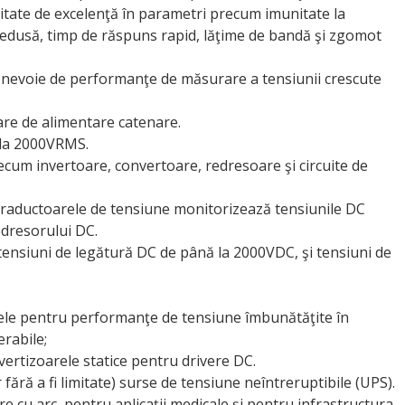
sitate de excelenţă în parametri precum imunitate la
edusă, timp de răspuns rapid, lăţime de bandă şi zgomot
ost nevoie de performanţe de măsurare a tensiunii crescute
iare de alimentare catenare.
 la 2000VRMS.
recum invertoare, convertoare, redresoare şi circuite de
e traductoarele de tensiune monitorizează tensiunile DC
edresorului DC.
 tensiuni de legătură DC de până la 2000VDC, şi tensiuni de
inţele pentru performanţe de tensiune îmbunătăţite în
erabile;
nvertizoarele statice pentru drivere DC.
ar fără a fi limitate) surse de tensiune neîntreruptibile (UPS).
e cu arc, pentru aplicaţii medicale şi pentru infrastructura