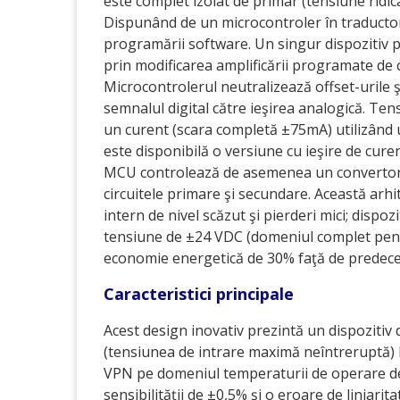
este complet izolat de primar (tensiune ridic
Dispunând de un microcontroler în traductor, s
programării software. Un singur dispozitiv 
prin modificarea amplificării programate de
Microcontrolerul neutralizează offset-urile ş
semnalul digital către ieşirea analogică. Tens
un curent (scara completă ±75mA) utilizând u
este disponibilă o versiune cu ieşire de curent
MCU controlează de asemenea un convertor 
circuitele primare şi secundare. Această arh
intern de nivel scăzut şi pierderi mici; dispoz
tensiune de ±24 VDC (domeniul complet pentr
economie energetică de 30% faţă de predeces
Caracteristici principale
Acest design inovativ prezintă un dispozitiv
(tensiunea de intrare maximă neîntreruptă) 
VPN pe domeniul temperaturii de operare de l
sensibilităţii de ±0,5% şi o eroare de liniar