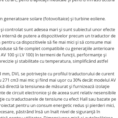
în generatoare solare (fotovoltaice) şi turbine eoliene.
 şi controlat sunt adesea mari şi sunt subiectul unor efecte
a internă de putere a dispozitivelor precum un traductor de
 pentru ca dispozitivele să fie mai mici şi să consume mai
roduse să fie complet compatibile cu generaţiile anterioare
AV 100 şi LV 100) în termeni de funcţii, performanţe şi
ecizie şi stabilitate cu temperatura, simplificând astfel
mm, DVL se potriveşte cu profilul traductorului de curent
u 271 cm3 mai mic şi fiind mai uşor cu 30% decât modelul AV
că directă la tensiunea de măsurat şi furnizează izolaţie
e de circuit electronice şi de aceea sunt relativ nesensibile
ie cu traductoarele de tensiune cu efect Hall sau bazate pe
 proiectat pentru un consum energetic redus şi pierderi mici,
cesare, păstrând însă un înalt nivel de siguranţă în
ică pentru utilizator. Dimensiunea mică şi autoîncălzirea