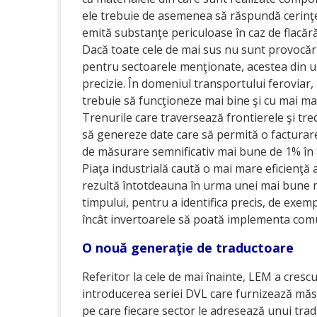
ele trebuie de asemenea să răspundă cerinţel
emită substanţe periculoase în caz de flacără
Dacă toate cele de mai sus nu sunt provocăr
pentru sectoarele menţionate, acestea din urm
precizie. În domeniul transportului feroviar
trebuie să funcţioneze mai bine şi cu mai mar
Trenurile care traversează frontierele şi tre
să genereze date care să permită o facturare 
de măsurare semnificativ mai bune de 1% în 
Piaţa industrială caută o mai mare eficienţă
rezultă întotdeauna în urma unei mai bune mă
timpului, pentru a identifica precis, de exem
încât invertoarele să poată implementa comut
O nouă generaţie de traductoare
Referitor la cele de mai înainte, LEM a cres
introducerea seriei DVL care furnizează măsu
pe care fiecare sector le adresează unui trad