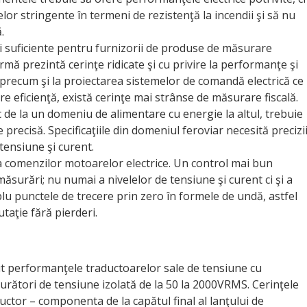
or stringente în termeni de rezistenţă la incendii şi să nu
.
i suficiente pentru furnizorii de produse de măsurare
ă prezintă cerinţe ridicate şi cu privire la performanţe şi
, precum şi la proiectarea sistemelor de comandă electrică ce
e eficienţă, există cerinţe mai strânse de măsurare fiscală.
c de la un domeniu de alimentare cu energie la altul, trebuie
precisă. Specificaţiile din domeniul feroviar necesită precizi
tensiune şi curent.
 a comenzilor motoarelor electrice. Un control mai bun
surări; nu numai a nivelelor de tensiune şi curent ci şi a
plu punctele de trecere prin zero în formele de undă, astfel
aţie fără pierderi.
cut performanţele traductoarelor sale de tensiune cu
rători de tensiune izolată de la 50 la 2000VRMS. Cerinţele
uctor – componenta de la capătul final al lanţului de