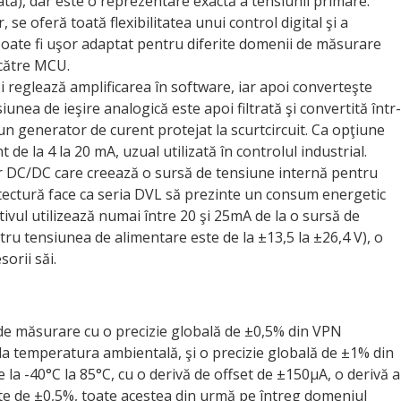
ată), dar este o reprezentare exactă a tensiunii primare.
e oferă toată flexibilitatea unui control digital şi a
poate fi uşor adaptat pentru diferite domenii de măsurare
 către MCU.
i reglează amplificarea în software, iar apoi converteşte
iunea de ieşire analogică este apoi filtrată şi convertită într-
n generator de curent protejat la scurtcircuit. Ca opţiune
 de la 4 la 20 mA, uzual utilizată în controlul industrial.
DC/DC care creează o sursă de tensiune internă pentru
itectură face ca seria DVL să prezinte un consum energetic
itivul utilizează numai între 20 şi 25mA de la o sursă de
u tensiunea de alimentare este de la ±13,5 la ±26,4 V), o
orii săi.
 de măsu­rare cu o precizie globală de ±0,5% din VPN
la temperatura ambientală, şi o precizie globală de ±1% din
a -40°C la 85°C, cu o derivă de offset de ±150µA, o derivă a
itate de ±0,5%, toate acestea din urmă pe întreg domeniul