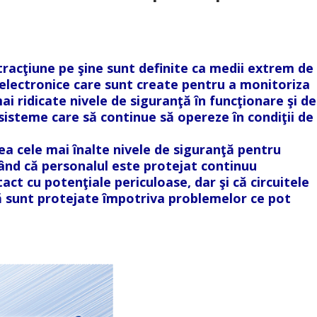
 tracţiune pe şine sunt definite ca medii extrem de
electronice care sunt create pentru a monitoriza
ai ridicate nivele de siguranţă în funcţionare şi de
steme care să continue să opereze în condiţii de
a cele mai înalte nivele de siguranţă pentru
gurând că personalul este protejat continuu
tact cu potenţiale periculoase, dar şi că circuitele
lă sunt protejate împotriva problemelor ce pot