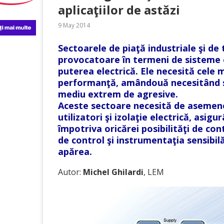
aplicaţiilor de astăzi
9 May 2014
Sectoarele de piaţă industriale şi de
provocatoare în termeni de sisteme 
puterea electrică. Ele necesită cele m
performanţă, amândouă necesitând si
mediu extrem de agresive.
Aceste sectoare necesită de asemene
utilizatori şi izolaţie electrică, asi
împotriva oricărei posibilităţi de con
de control şi instrumentaţia sensibi
apărea.
Autor:
Michel Ghilardi
, LEM