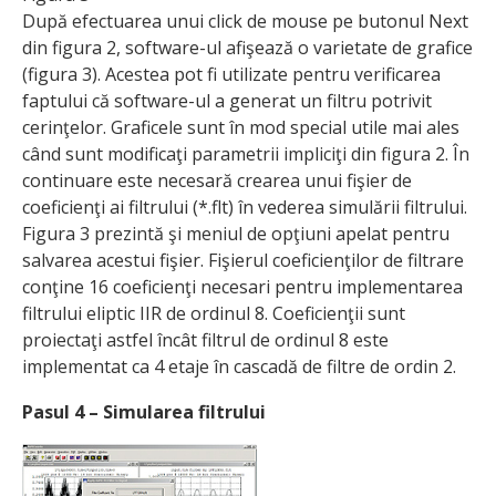
După efectuarea unui click de mouse pe butonul Next
din figura 2, software-ul afişează o varietate de grafice
(figura 3). Acestea pot fi utilizate pentru verificarea
faptului că software-ul a generat un filtru potrivit
cerinţelor. Graficele sunt în mod special utile mai ales
când sunt modificaţi parametrii impliciţi din figura 2. În
continuare este necesară crearea unui fişier de
coeficienţi ai filtrului (*.flt) în vederea simulării filtrului.
Figura 3 prezintă şi meniul de opţiuni apelat pentru
salvarea acestui fişier. Fişierul coeficienţilor de filtrare
conţine 16 coeficienţi necesari pentru implementarea
filtrului eliptic IIR de ordinul 8. Coeficienţii sunt
proiectaţi astfel încât filtrul de ordinul 8 este
implementat ca 4 etaje în cascadă de filtre de ordin 2.
Pasul 4 – Simularea filtrului