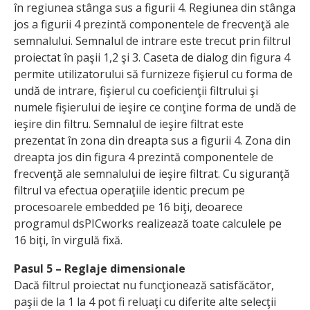
în regiunea stânga sus a figurii 4. Regiunea din stânga
jos a figurii 4 prezintă componentele de frecvenţă ale
semnalului. Semnalul de intrare este trecut prin filtrul
proiectat în paşii 1,2 şi 3. Caseta de dialog din figura 4
permite utilizatorului să furnizeze fişierul cu forma de
undă de intrare, fişierul cu coeficienţii filtrului şi
numele fişierului de ieşire ce conţine forma de undă de
ieşire din filtru. Semnalul de ieşire filtrat este
prezentat în zona din dreapta sus a figurii 4. Zona din
dreapta jos din figura 4 prezintă componentele de
frecvenţă ale semnalului de ieşire filtrat. Cu siguranţă
filtrul va efectua operaţiile identic precum pe
procesoarele embedded pe 16 biţi, deoarece
programul dsPICworks realizează toate calculele pe
16 biţi, în virgulă fixă.
Pasul 5 – Reglaje dimensionale
Dacă filtrul proiectat nu funcţionează satisfăcător,
paşii de la 1 la 4 pot fi reluaţi cu diferite alte selecţii