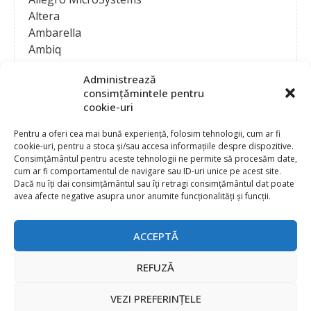
Altera
Ambarella
Ambiq
AMD / Xilinx
Administrează
Amphenol
consimțămintele pentru
Analog Devices
cookie-uri
Anritsu Corporation
Ansys
Pentru a oferi cea mai bună experiență, folosim tehnologii, cum ar fi
cookie-uri, pentru a stoca și/sau accesa informațiile despre dispozitive.
APS
Consimțământul pentru aceste tehnologii ne permite să procesăm date,
Arduino
cum ar fi comportamentul de navigare sau ID-uri unice pe acest site.
Arm
Dacă nu îți dai consimțământul sau îți retragi consimțământul dat poate
avea afecte negative asupra unor anumite funcționalități și funcții.
Asentics
ASM
Astrocast
ACCEPTĂ
ATEN International
Contact
Publicitate
Atmel
REFUZĂ
Abonament la revista “Electronica Azi”
Newsletter
Atop
Politica de prelucrare a datelor (GDPR) si Cookie-uri
VEZI PREFERINȚELE
ATTEND Technology