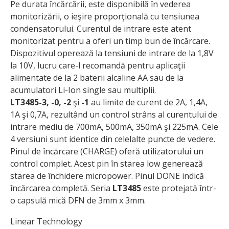
Pe durata încărcării, este disponibilă în vederea
monitorizării, o ieşire proporţională cu tensiunea
condensatorului. Curentul de intrare este atent
monitorizat pentru a oferi un timp bun de încărcare.
Dispozitivul operează la tensiuni de intrare de la 1,8V
la 10V, lucru care-l recomandă pentru aplicaţii
alimentate de la 2 baterii alcaline AA sau de la
acumulatori Li-Ion single sau multiplii.
LT3485-3, -0, -2
şi
-1
au limite de curent de 2A, 1,4A,
1A şi 0,7A, rezultând un control strâns al curentului de
intrare mediu de 700mA, 500mA, 350mA şi 225mA. Cele
4 versiuni sunt identice din celelalte puncte de vedere.
Pinul de încărcare (CHARGE) oferă utilizatorului un
control complet. Acest pin în starea low generează
starea de închidere micropower. Pinul DONE indică
încărcarea completă. Seria
LT3485
este protejată într-
o capsulă mică DFN de 3mm x 3mm.
Linear Technology