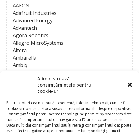
AAEON
Adafruit Industries
Advanced Energy
Advantech
Agora Robotics
Allegro MicroSystems
Altera
Ambarella
Ambiq
AMD / Xilinx
Administrează
Amphenol
consimțămintele pentru
Analog Devices
cookie-uri
Anritsu Corporation
Ansys
Pentru a oferi cea mai bună experiență, folosim tehnologii, cum ar fi
cookie-uri, pentru a stoca și/sau accesa informațiile despre dispozitive.
APS
Consimțământul pentru aceste tehnologii ne permite să procesăm date,
Arduino
cum ar fi comportamentul de navigare sau ID-uri unice pe acest site.
Arm
Dacă nu îți dai consimțământul sau îți retragi consimțământul dat poate
avea afecte negative asupra unor anumite funcționalități și funcții.
Asentics