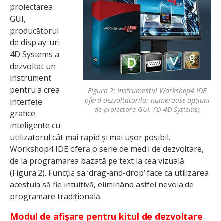
proiectarea
GUI,
producătorul
de display-uri
4D Systems a
dezvoltat un
instrument
pentru a crea
Figura 2: Instrumentul Workshop4 IDE
oferă dezvoltatorilor numeroase opțiuni
interfețe
de proiectare GUI. (© 4D Systems)
grafice
inteligente cu
utilizatorul cât mai rapid și mai ușor posibil.
Workshop4 IDE oferă o serie de medii de dezvoltare,
de la programarea bazată pe text la cea vizuală
(Figura 2). Funcția sa ‘drag-and-drop’ face ca utilizarea
acestuia să fie intuitivă, eliminând astfel nevoia de
programare tradițională.
Modul de afișare pentru kitul de dezvoltare