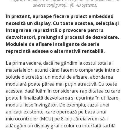
diverse configurații. (© 4D Systems)
În prezent, aproape fiecare proiect embedded
necesită un display. Cu toate acestea, selecția și
integrarea reprezintă o provocare pentru
dezvoltatori, prelungind procesul de dezvoltare.
Modulele de afișare inteligente de serie
reprezintă adesea o alternativă rentabilă.
La prima vedere, dacă ne gândim la costul total al
materialelor, atunci când facem o comparație între o
soluție discretă și un modul de afișare, abordarea
modulară poate părea mai puțin atractivă. Cu toate
acestea, dacă luăm în considerare rapiditatea cu care
poate fi finalizată dezvoltarea și ușurința în utilizare,
modulul iese învingător. De exemplu, cazul unei
aplicații existente, care operează pe baza unui
microcontroler (MCU) pe 8-biți căreia vrem să-i
adăugăm un display grafic color cu interfață tactilă.