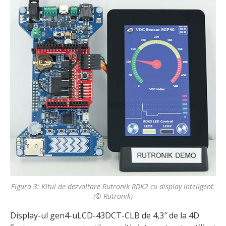
Figura 3: Kitul de dezvoltare Rutronik RDK2 cu display inteligent.
(© Rutronik)
Display-ul gen4-uLCD-43DCT-CLB de 4,3″ de la 4D