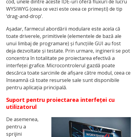
cod, unele dintre aceste IDE-uri oferă fluxuri de lucru
WYSIWYG (ceea ce vezi este ceea ce primești) de tip
‘drag-and-drop’.
Așadar, farmecul abordării modulare este acela că
toate driverele, primitivele (elementele de bază ale
unui limbaj de programare) și funcțiile GUI au fost
deja dezvoltate și testate. Prin urmare, inginerii se pot
concentra în totalitate pe proiectarea efectivă a
interfeței grafice. Microcontrolerul gazdă poate
descărca toate sarcinile de afișare către modul, ceea ce
înseamnă că toate resursele sale sunt disponibile
pentru aplicația principală.
Suport pentru proiectarea interfeței cu
utilizatorul
De asemenea,
pentru a
sprijini