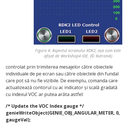
Figura 4: Aspectul ecranului RDK2, așa cum este
afișat de Workshop4 IDE. (© Rutronik)
controlat prin trimiterea mesajelor către obiectele
individuale de pe ecran sau către obiectele din fundal
care pot să nu fie vizibile. De exemplu, comanda care
actualizează contorul cu ac indicator și scală gradată
cu indexul VOC ar putea arăta astfel:
/* Update the VOC Index gauge */
genieWriteObject(GENIE_OBJ_ANGULAR_METER, 0,
gaugeVal);