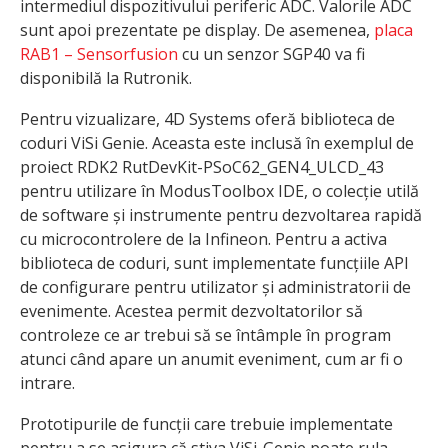
intermediul dispozitivului periferic ADC. Valorile ADC
sunt apoi prezentate pe display. De asemenea,
placa
RAB1 – Sensorfusion
cu un senzor SGP40 va fi
disponibilă la Rutronik.
Pentru vizualizare, 4D Systems oferă biblioteca de
coduri ViSi Genie. Aceasta este inclusă în exemplul de
proiect RDK2 RutDevKit-PSoC62_GEN4_ULCD_43
pentru utilizare în ModusToolbox IDE, o colecție utilă
de software și instrumente pentru dezvoltarea rapidă
cu microcontrolere de la Infineon. Pentru a activa
biblioteca de coduri, sunt implementate funcțiile API
de configurare pentru utilizator și administratorii de
evenimente. Acestea permit dezvoltatorilor să
controleze ce ar trebui să se întâmple în program
atunci când apare un anumit eveniment, cum ar fi o
intrare.
Prototipurile de funcții care trebuie implementate