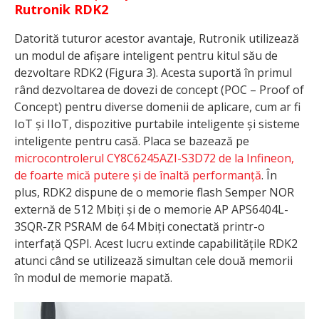
Rutronik RDK2
Datorită tuturor acestor avantaje, Rutronik utilizează
un modul de afișare inteligent pentru kitul său de
dezvoltare RDK2 (Figura 3). Acesta suportă în primul
rând dezvoltarea de dovezi de concept (POC – Proof of
Concept) pentru diverse domenii de aplicare, cum ar fi
IoT și IIoT, dispozitive purtabile inteligente și sisteme
inteligente pentru casă. Placa se bazează pe
microcontrolerul CY8C6245AZI-S3D72 de la Infineon,
de foarte mică putere și de înaltă performanță
. În
plus, RDK2 dispune de o memorie flash Semper NOR
externă de 512 Mbiți și de o memorie AP APS6404L-
3SQR-ZR PSRAM de 64 Mbiți conectată printr-o
interfață QSPI. Acest lucru extinde capabilitățile RDK2
atunci când se utilizează simultan cele două memorii
în modul de memorie mapată.