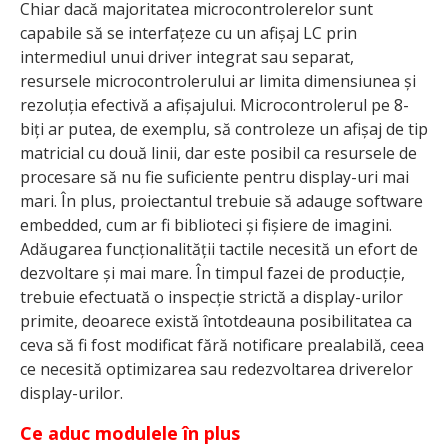
Chiar dacă majoritatea microcontrolerelor sunt
capabile să se interfațeze cu un afișaj LC prin
intermediul unui driver integrat sau separat,
resursele microcontrolerului ar limita dimensiunea și
rezoluția efectivă a afișajului. Microcontrolerul pe 8-
biți ar putea, de exemplu, să controleze un afișaj de tip
matricial cu două linii, dar este posibil ca resursele de
procesare să nu fie suficiente pentru display-uri mai
mari. În plus, proiectantul trebuie să adauge software
embedded, cum ar fi biblioteci și fișiere de imagini.
Adăugarea funcționalității tactile necesită un efort de
dezvoltare și mai mare. În timpul fazei de producție,
trebuie efectuată o inspecție strictă a display-urilor
primite, deoarece există întotdeauna posibilitatea ca
ceva să fi fost modificat fără notificare prealabilă, ceea
ce necesită optimizarea sau redezvoltarea driverelor
display-urilor.
Ce aduc modulele în plus