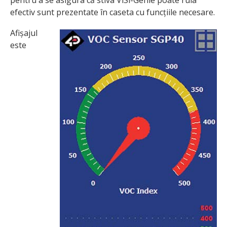
pentru a se asigura că stiva ViSi-Genie poate rula
efectiv sunt prezentate în caseta cu funcțiile necesare.
Afișajul
este