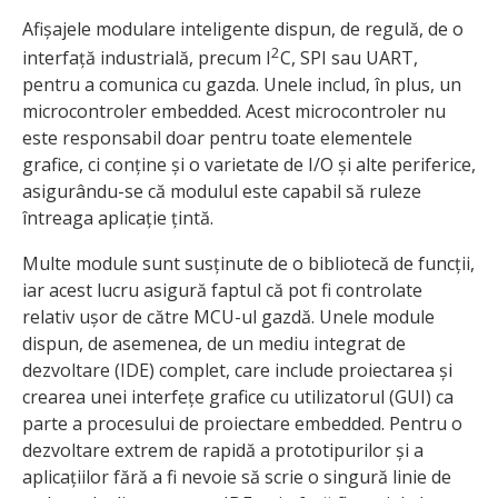
Afișajele modulare inteligente dispun, de regulă, de o
2
interfață industrială, precum I
C, SPI sau UART,
pentru a comunica cu gazda. Unele includ, în plus, un
microcontroler embedded. Acest microcontroler nu
este responsabil doar pentru toate elementele
grafice, ci conține și o varietate de I/O și alte periferice,
asigurându-se că modulul este capabil să ruleze
întreaga aplicație țintă.
Multe module sunt susținute de o bibliotecă de funcții,
iar acest lucru asigură faptul că pot fi controlate
relativ ușor de către MCU-ul gazdă. Unele module
dispun, de asemenea, de un mediu integrat de
dezvoltare (IDE) complet, care include proiectarea și
crearea unei interfețe grafice cu utilizatorul (GUI) ca
parte a procesului de proiectare embedded. Pentru o
dezvoltare extrem de rapidă a prototipurilor și a
aplicațiilor fără a fi nevoie să scrie o singură linie de