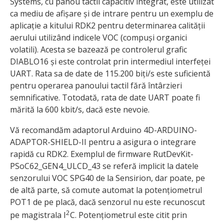
Systems, cu panou tactil capacitiv integrat, este utilizat
ca mediu de afișare și de intrare pentru un exemplu de
aplicație a kitului RDK2 pentru determinarea calității
aerului utilizând indicele VOC (compuși organici
volatili). Acesta se bazează pe controlerul grafic
DIABLO16 și este controlat prin intermediul interfeței
UART. Rata sa de date de 115.200 biți/s este suficientă
pentru operarea panoului tactil fără întârzieri
semnificative. Totodată, rata de date UART poate fi
mărită la 600 kbit/s, dacă este nevoie.
Vă recomandăm adaptorul Arduino 4D-ARDUINO-
ADAPTOR-SHIELD-II pentru a asigura o integrare
rapidă cu RDK2. Exemplul de firmware RutDevKit-
PSoC62_GEN4_ULCD_43 se referă implicit la datele
senzorului VOC SPG40 de la Sensirion, dar poate, pe
de altă parte, să comute automat la potențiometrul
POT1 de pe placă, dacă senzorul nu este recunoscut
2
pe magistrala I
C. Potențiometrul este citit prin