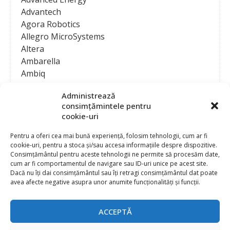
Advantech
Agora Robotics
Allegro MicroSystems
Altera
Ambarella
Ambiq
AMD / Xilinx
Administrează
Amphenol
consimțămintele pentru
Analog Devices
cookie-uri
Anritsu Corporation
Ansys
Pentru a oferi cea mai bună experiență, folosim tehnologii, cum ar fi
cookie-uri, pentru a stoca și/sau accesa informațiile despre dispozitive.
APS
Consimțământul pentru aceste tehnologii ne permite să procesăm date,
Arduino
cum ar fi comportamentul de navigare sau ID-uri unice pe acest site.
Arm
Dacă nu îți dai consimțământul sau îți retragi consimțământul dat poate
avea afecte negative asupra unor anumite funcționalități și funcții.
Asentics
ASM
Astrocast
ACCEPTĂ
ATEN International
Contact
Publicitate