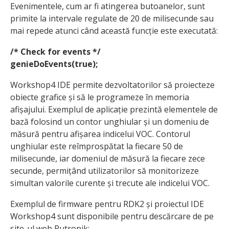
Evenimentele, cum ar fi atingerea butoanelor, sunt
primite la intervale regulate de 20 de milisecunde sau
mai repede atunci când această funcție este executată:
/* Check for events */
genieDoEvents(true);
Workshop4 IDE permite dezvoltatorilor să proiecteze
obiecte grafice și să le programeze în memoria
afișajului. Exemplul de aplicație prezintă elementele de
bază folosind un contor unghiular și un domeniu de
măsură pentru afișarea indicelui VOC. Contorul
unghiular este reîmprospătat la fiecare 50 de
milisecunde, iar domeniul de măsură la fiecare zece
secunde, permițând utilizatorilor să monitorizeze
simultan valorile curente și trecute ale indicelui VOC.
Exemplul de firmware pentru RDK2 și proiectul IDE
Workshop4 sunt disponibile pentru descărcare de pe
site-ul web Rutronik: