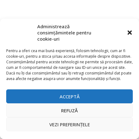
Administrează
consimțămintele pentru
cookie-uri
Pentru a oferi cea mai bună experiență, folosim tehnologii, cum ar fi
cookie-uri, pentru a stoca și/sau accesa informațiile despre dispozitive.
Consimțământul pentru aceste tehnologii ne permite să procesăm date,
cum ar fi comportamentul de navigare sau ID-uri unice pe acest site.
Dacă nu îți dai consimțământul sau îți retragi consimțământul dat poate
avea afecte negative asupra unor anumite funcționalități și funcții.
Contact
Publicitate
Abonament la revista “Electronica Azi”
Newsletter
ACCEPTĂ
Politica de prelucrare a datelor (GDPR) si Cookie-uri
REFUZĂ
@
2026 EURO STANDARD PRESS 2000
VEZI PREFERINȚELE