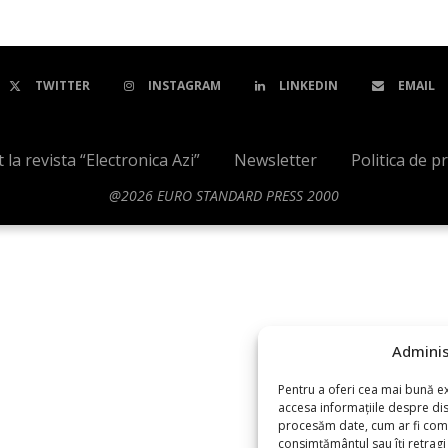
TWITTER
INSTAGRAM
LINKEDIN
EMAIL
a revista “Electronica Azi”
Newsletter
Politica de p
@
2026 EURO STANDARD PRESS 2000
Adminis
Pentru a oferi cea mai bună ex
accesa informațiile despre di
procesăm date, cum ar fi compo
consimțământul sau îți retrag